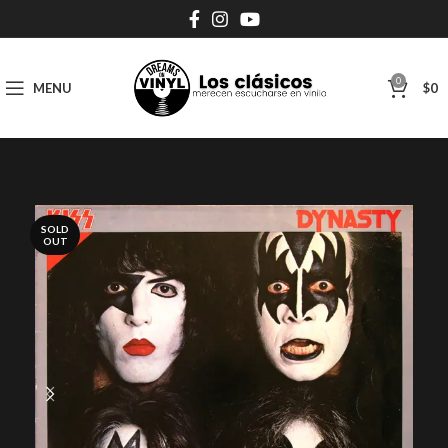
0
MENU
$
0
SOLD
OUT