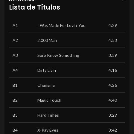
Lista de Títulos
A1
I Was Made For Lovin’ You
4:29
A2
2.000 Man
4:53
A3
Sure Know Something
3:59
A4
Dirty Livin’
4:16
B1
Charisma
4:26
B2
Magic Touch
4:40
B3
Hard Times
3:29
B4
X-Ray Eyes
3:42