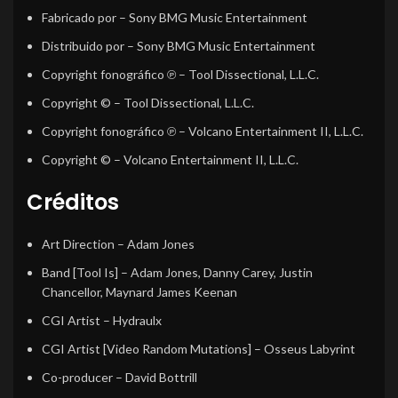
Fabricado por
– Sony BMG Music Entertainment
Distribuido por
– Sony BMG Music Entertainment
Copyright fonográfico ℗
– Tool Dissectional, L.L.C.
Copyright ©
– Tool Dissectional, L.L.C.
Copyright fonográfico ℗
– Volcano Entertainment II, L.L.C.
Copyright ©
– Volcano Entertainment II, L.L.C.
Créditos
Art Direction
–
Adam Jones
Band [Tool Is]
–
Adam Jones
,
Danny Carey
,
Justin
Chancellor
,
Maynard James Keenan
CGI Artist
–
Hydraulx
CGI Artist [Video Random Mutations]
–
Osseus Labyrint
Co-producer
–
David Bottrill