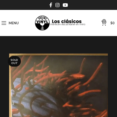
0
MENU
$
0
SOLD
OUT