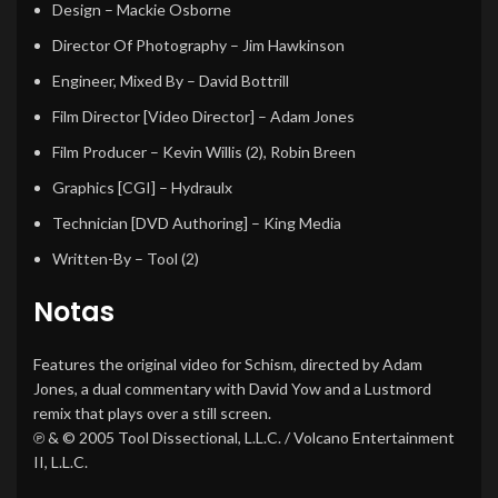
Design
–
Mackie Osborne
Director Of Photography
–
Jim Hawkinson
Engineer, Mixed By
–
David Bottrill
Film Director [Video Director]
–
Adam Jones
Film Producer
–
Kevin Willis (2)
,
Robin Breen
Graphics [CGI]
–
Hydraulx
Technician [DVD Authoring]
–
King Media
Written-By
–
Tool (2)
Notas
Features the original video for Schism, directed by Adam
Jones, a dual commentary with David Yow and a Lustmord
remix that plays over a still screen.
℗ & © 2005 Tool Dissectional, L.L.C. / Volcano Entertainment
II, L.L.C.