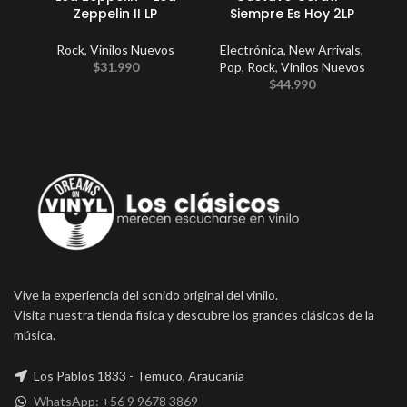
Zeppelin II LP
Siempre Es Hoy 2LP
Rock
,
Vinilos Nuevos
Electrónica
,
New Arrivals
,
Po
$
31.990
Pop
,
Rock
,
Vinilos Nuevos
$
44.990
Vive la experiencia del sonido original del vinilo.
Visita nuestra tienda fisica y descubre los grandes clásicos de la
música.
Los Pablos 1833 - Temuco, Araucanía
WhatsApp: +56 9 9678 3869