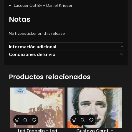
Lacquer Cut By
–
Daniel Krieger
Notas
No hypesticker on this release
Información adicional
Condiciones de Envío
Productos relacionados
Led Zeppelin – Led
Gustavo Cerati –
Ele