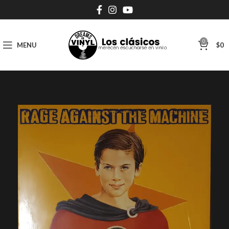
0
MENU
$
0