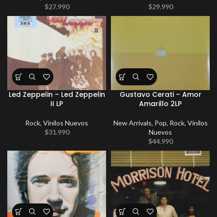
$
27.990
$
29.990
Led Zeppelin – Led Zeppelin
Gustavo Cerati – Amor
II LP
Amarillo 2LP
Rock
,
Vinilos Nuevos
New Arrivals
,
Pop
,
Rock
,
Vinilos
$
31.990
Nuevos
$
44.990