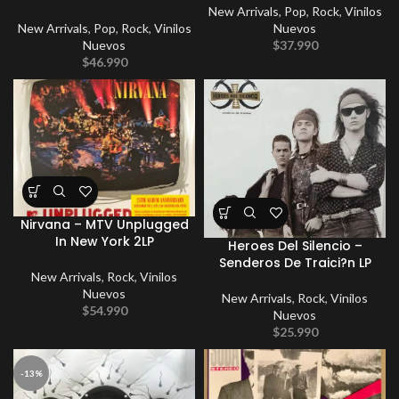
New Arrivals
,
Pop
,
Rock
,
Vinilos
New Arrivals
,
Pop
,
Rock
,
Vinilos
Nuevos
Nuevos
$
37.990
$
46.990
Nirvana – MTV Unplugged
In New York 2LP
Heroes Del Silencio –
Senderos De Traici?n LP
New Arrivals
,
Rock
,
Vinilos
Nuevos
New Arrivals
,
Rock
,
Vinilos
$
54.990
Nuevos
$
25.990
-13%