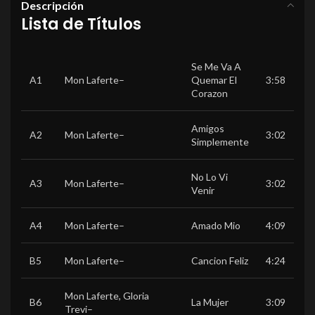
Descripción
Lista de Títulos
Se Me Va A
A1
Mon Laferte
–
Quemar El
3:58
Corazon
Amigos
A2
Mon Laferte
–
3:02
Simplemente
No Lo Vi
A3
Mon Laferte
–
3:02
Venir
A4
Mon Laferte
–
Amado Mio
4:09
B5
Mon Laferte
–
Cancion Feliz
4:24
Mon Laferte
,
Gloria
B6
La Mujer
3:09
Trevi
–