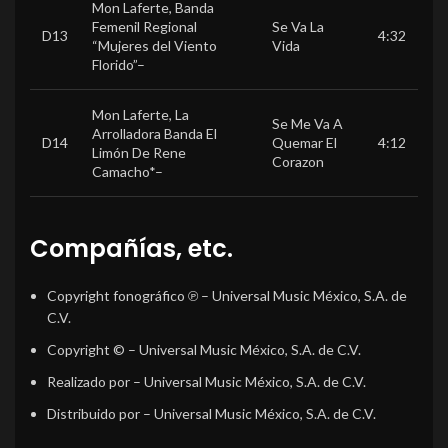
Mon Laferte
,
Banda
Femenil Regional
Se Va La
D13
4:32
“Mujeres del Viento
Vida
Florido”
–
Mon Laferte
,
La
Se Me Va A
Arrolladora Banda El
D14
Quemar El
4:12
Limón De Rene
Corazon
Camacho*
–
Compañías, etc.
Copyright fonográfico ℗
– Universal Music México, S.A. de
C.V.
Copyright ©
– Universal Music México, S.A. de C.V.
Realizado por
– Universal Music México, S.A. de C.V.
Distribuido por
– Universal Music México, S.A. de C.V.