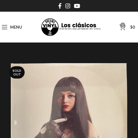
0
MENU
$
0
SOLD
OUT