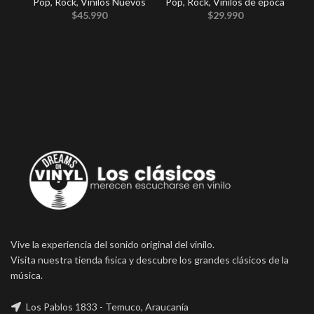
Pop
,
Rock
,
Vinilos Nuevos
Pop
,
Rock
,
Vinilos de época
E
$
45.990
$
29.990
Po
Vive la experiencia del sonido original del vinilo.
Visita nuestra tienda fisica y descubre los grandes clásicos de la
música.
Los Pablos 1833 - Temuco, Araucanía