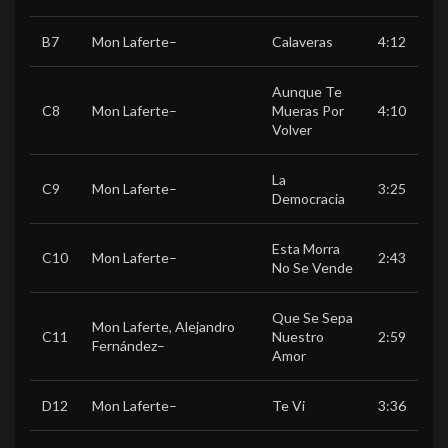
B7
Mon Laferte
–
Calaveras
4:12
Aunque Te
C8
Mon Laferte
–
Mueras Por
4:10
Volver
La
C9
Mon Laferte
–
3:25
Democracia
Esta Morra
C10
Mon Laferte
–
2:43
No Se Vende
Que Se Sepa
Mon Laferte
,
Alejandro
C11
Nuestro
2:59
Fernández
–
Amor
D12
Mon Laferte
–
Te Vi
3:36