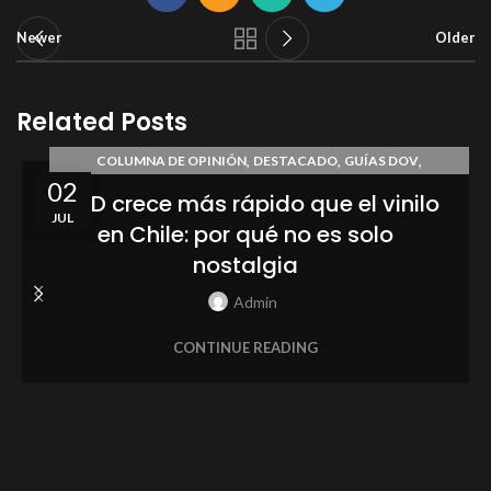
Newer
Older
Related Posts
,
,
,
COLUMNA DE OPINIÓN
DESTACADO
GUÍAS DOV
02
TENDENCIAS
El CD crece más rápido que el vinilo
JUL
en Chile: por qué no es solo
nostalgia
Admin
CONTINUE READING