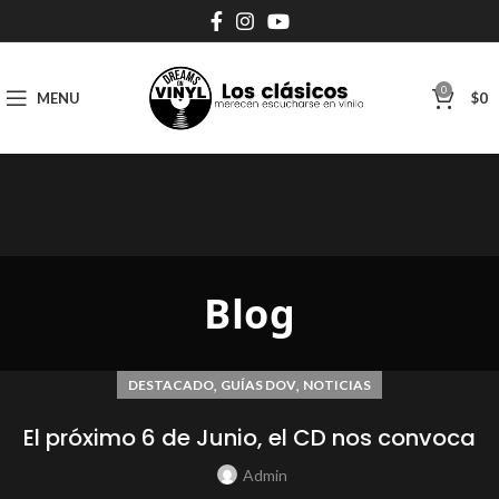
0
MENU
$
0
Blog
,
,
DESTACADO
GUÍAS DOV
NOTICIAS
El próximo 6 de Junio, el CD nos convoca
Admin