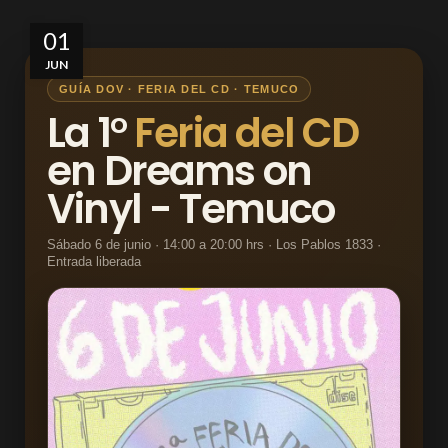
01
JUN
GUÍA DOV · FERIA DEL CD · TEMUCO
La 1°
Feria del CD
en Dreams on
Vinyl - Temuco
Sábado 6 de junio · 14:00 a 20:00 hrs · Los Pablos 1833 ·
Entrada liberada