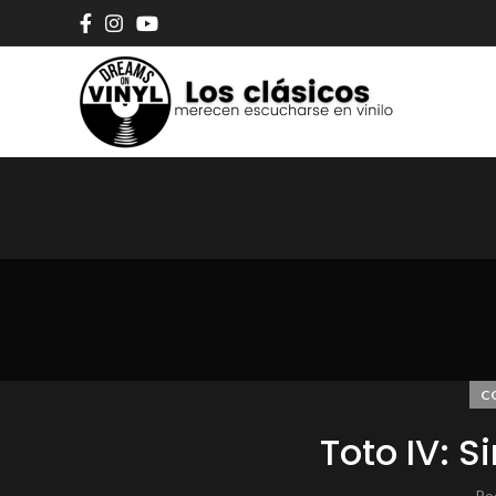
C
Toto IV: 
Po