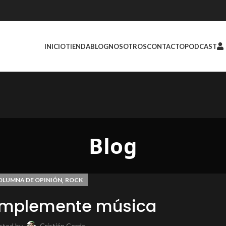
INICIO
TIENDA
BLOG
NOSOTROS
CONTACTO
PODCAST
Blog
,
OLUMNA DE OPINIÓN
ROCK
Simplemente música
sted by
Cristián Cerda