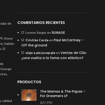
COMENTARIOS RECIENTES
radar de
.
SUNAGE
Lorena Vargas
en
79. Steve
Paul McCartney –
Cristián Cerda
en
no, habían
Off the ground
. El
Ventas de CDs:
viaje a pie josep pla
en
¿una vuelta a la fama con elástico?
 de
. George
antes,
PRODUCTOS
The Mamas & The Papas –
For Dreamers LP
y calidad
$
27.990