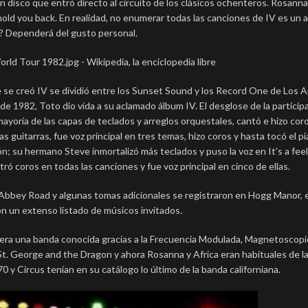
 disco que entró directo al circuito de los clásicos ochenteros. Rosanna,
 hold you back. En realidad, no enumerar todas las canciones de IV es un 
ga? Dependerá del gusto personal.
e se creó IV se dividió entre los Sunset Sound y los Record One de Los 
de 1982, Toto dio vida a su aclamado álbum IV. El desglose de la particip
mayoría de las capas de teclados y arreglos orquestales, cantó e hizo cor
 guitarras, fue voz principal en tres temas, hizo coros y hasta tocó el p
ión; su hermano Steve inmortalizó más teclados y puso la voz en It’s a fee
ó coros en todas las canciones y fue voz principal en cinco de ellas.
 Abbey Road y algunas tomas adicionales se registraron en Hogg Manor, e
n un extenso listado de músicos invitados.
to era una banda conocida gracias a la Frecuencia Modulada, Magnetoscopi
 St. George and the Dragon y ahora Rosanna y Africa eran habituales de l
0 y Circus tenían en su catálogo lo último de la banda californiana.