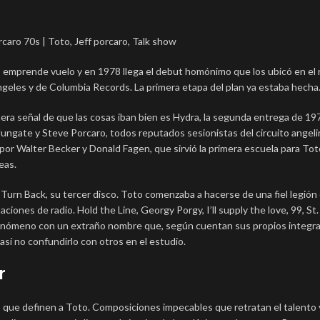
to emprende vuelo y en 1978 llega el debut homónimo que los ubicó en el 
ngeles y de Columbia Records. La primera etapa del plan ya estaba hecha
era señal de que las cosas iban bien es Hydra, la segunda entrega de 19
Hungate y Steve Porcaro, todos reputados sesionistas del circuito angeli
or Walter Becker y Donald Fagen, que sirvió la primera escuela para Toto
eas.
o Turn Back, su tercer disco. Toto comenzaba a hacerse de una fiel legión
ciones de radio. Hold the Line, Georgy Porgy, I’ll supply the love, 99, St
fenómeno con un extraño nombre que, según cuentan sus propios integr
 así no confundirlo con otros en el estudio.
r
s que definen a Toto. Composiciones impecables que retratan el talento 