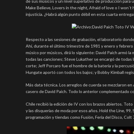
de sus músicos y un nivel superlativo de producción para un
Make Believe, Lovers in the night, Afraid of love o I won´t
injusticia. ¿Habrá algún punto débil en esta cuarta entre
Respecto a las sesiones de grabación, el laboratorio dond
Ahí, durante el último trimestre de 1981 y enero y febrero 
músico por músicos, dirá lo siguiente: David Paich armó la 
todas las canciones; Steve Lukather se encargó de todas las
corte; Jeff Porcaro fue el hombre de la batería y la percus
Hungate aportó con todos los bajos; y Bobby Kimball registr
Más data técnica. Los arreglos de cuerda se mezclaron en
casero de David Paich. Todo lo anterior complementado co
Chile recibió la edición de IV con los brazos abiertos. To
y las disquerías de moda por esos años. Hold the Line, 99,
programación y tiendas como Fusión, Feria del Disco, Colt 7