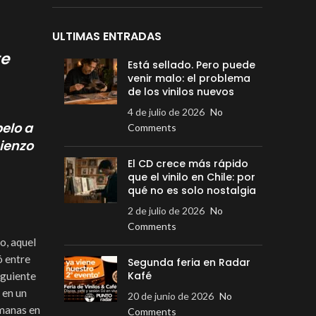
ULTIMAS ENTRADAS
te
Está sellado. Pero puede
venir malo: el problema
de los vinilos nuevos
4 de julio de 2026
No
pelo a
Comments
mienzo
El CD crece más rápido
que el vinilo en Chile: por
qué no es solo nostalgia
2 de julio de 2026
No
Comments
o, aquel
ó entre
Segunda feria en Radar
Kafé
iguiente
 en un
20 de junio de 2026
No
emanas en
Comments