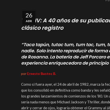
26
Toto IV: A 40 años de su public
ABR
clásico registro
“Taca tapún, tutac tum, tum tac, tum, t
nadie. Solo intento reproducir de forma 
de Rosanna. La batería de Jeff Porcaro e
experiencia enriquecedora de principio a
por
Ernesto
Bustos B.
Como si fuera ayer, el 24 de abril de 1982, marca la fec
que los consolidó en definitiva como banda y les señal
los grandes lanzamientos de comienzos de los ’80. Un a
sería nada menos que Michael Jackson y Thriller, dond
abrir y cerrar de ojos, lograría obtener el Grammy al á