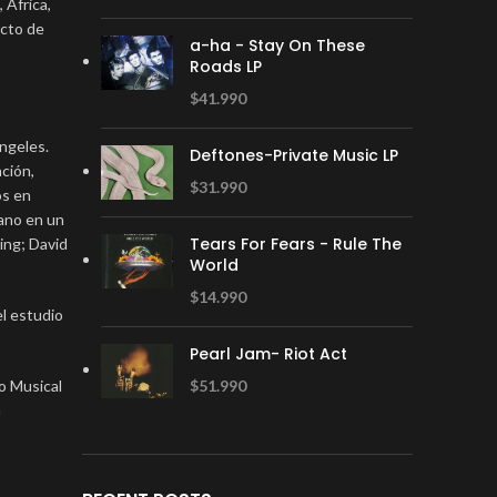
 Africa,
acto de
a-ha - Stay On These
Roads LP
$
41.990
Angeles.
Deftones-Private Music LP
ación,
$
31.990
os en
iano en un
Tears For Fears - Rule The
ling; David
World
$
14.990
l estudio
Pearl Jam- Riot Act
o Musical
$
51.990
a