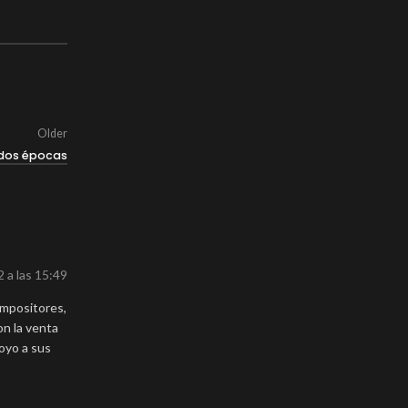
Older
ó dos épocas
 a las 15:49
ompositores,
on la venta
poyo a sus