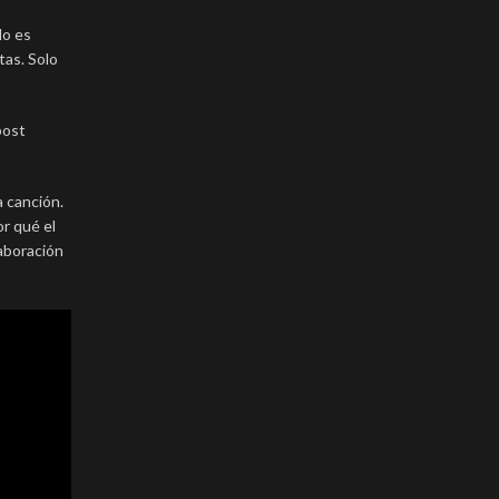
No es
tas. Solo
post
a canción.
or qué el
laboración