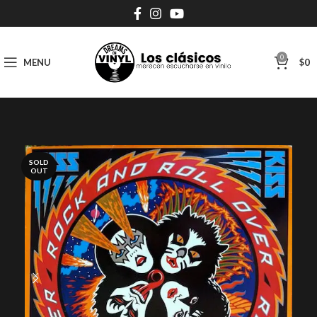
0
MENU
$
0
SOLD
OUT