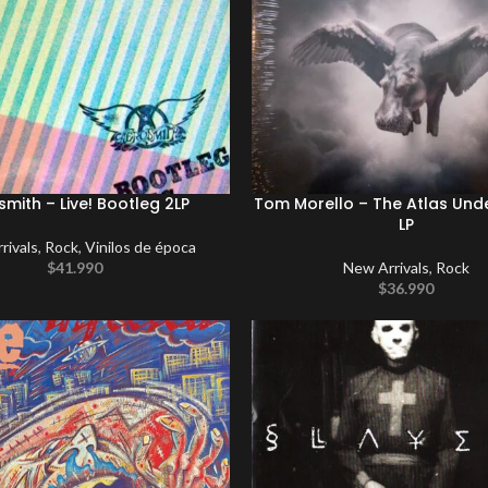
mith – Live! Bootleg 2LP
Tom Morello – The Atlas Un
LP
rivals
,
Rock
,
Vinilos de época
$
41.990
New Arrivals
,
Rock
$
36.990