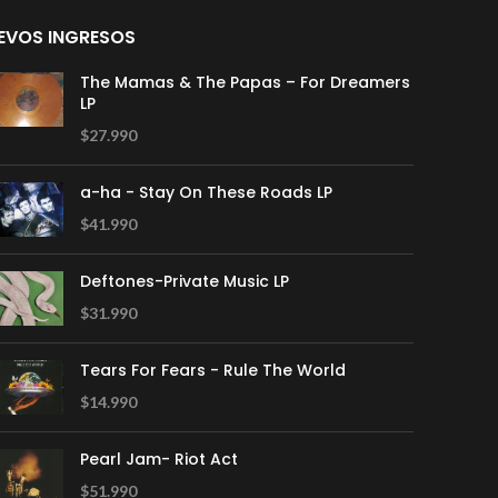
EVOS INGRESOS
The Mamas & The Papas – For Dreamers
LP
$
27.990
a-ha - Stay On These Roads LP
$
41.990
Deftones-Private Music LP
$
31.990
Tears For Fears - Rule The World
$
14.990
Pearl Jam- Riot Act
$
51.990