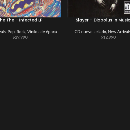
he The – Infected LP
Slayer – Diabolus In Musi
vals
,
Pop
,
Rock
,
Vinilos de época
CD nuevo sellado
,
New Arrival
$
29.990
$
12.990