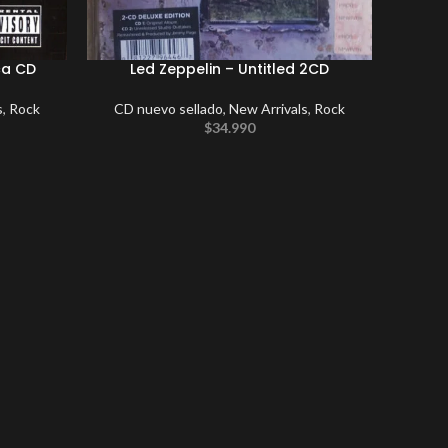
ca CD
Led Zeppelin – Untitled 2CD
s
,
Rock
CD nuevo sellado
,
New Arrivals
,
Rock
$
34.990