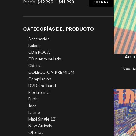
Precio:
$12.990
—
$41.990
FILTRAR
CATEGORÍAS DEL PRODUCTO
Accesorios
Balada
CD EPOCA
Aeros
CD nuevo sellado
Clásica
New Ar
COLECCION PREMIUM
Compilación
DVD 2nd hand
Electrónica
Funk
Jazz
Latino
Maxi Single 12"
New Arrivals
Ofertas