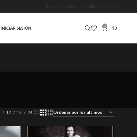
PREGUNTAS FRECUENTES
CONTACTO
0
INICIAR SESIÓN
$
0
IÓN
DVD
DVD 2ND HAND
DVD NUEVO SELLADO
0 Products
1 Product
0 Products
9
12
18
24
PRE-VENTA
REEDICIÓN
ROCK
ROCK & ROLL
oducts
0 Products
10 Products
213 Products
6 Products
 NUEVOS
cts