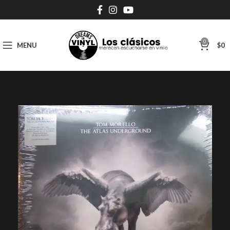
0
MENU
$
0