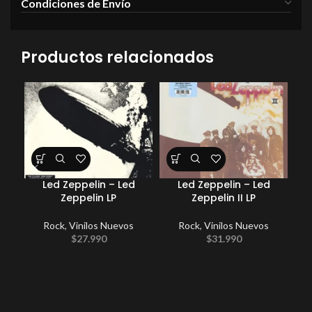
Condiciones de Envío
Productos relacionados
Led Zeppelin – Led
Led Zeppelin – Led
So
Zeppelin LP
Zeppelin II LP
Rock
,
Vinilos Nuevos
Rock
,
Vinilos Nuevos
P
$
27.990
$
31.990