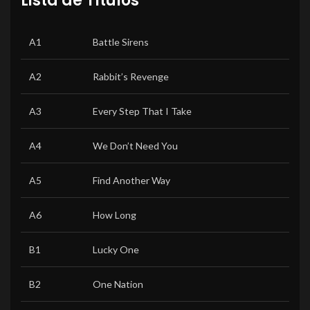
Lista de Títulos
A1
Battle Sirens
A2
Rabbit’s Revenge
A3
Every Step That I Take
A4
We Don’t Need You
A5
Find Another Way
A6
How Long
B1
Lucky One
B2
One Nation