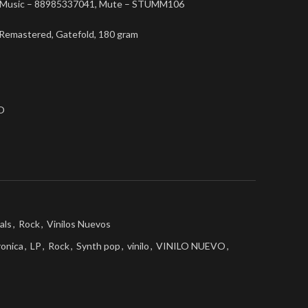
ny Music – 88985337041, Mute – STUMM106
, Remastered, Gatefold, 180 gram
O
als
,
Rock
,
Vinilos Nuevos
ronica
,
LP
,
Rock
,
Synth pop
,
vinilo
,
VINILO NUEVO
,