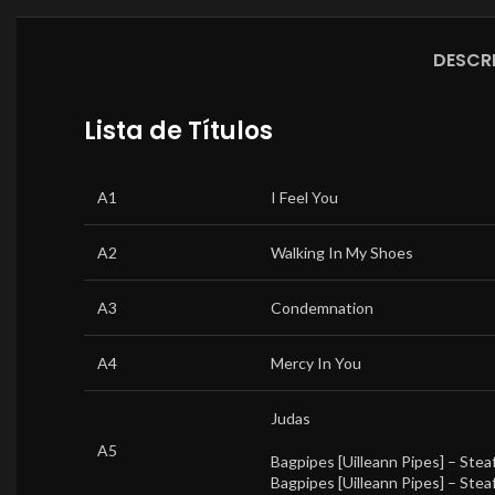
DESCR
Lista de Títulos
A1
I Feel You
A2
Walking In My Shoes
A3
Condemnation
A4
Mercy In You
Judas
A5
Bagpipes [Uilleann Pipes] –
Stea
Bagpipes [Uilleann Pipes] –
Stea