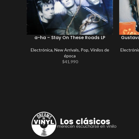
a-ha – Stay On These Roads LP
Gustavo
Electrónica
,
New Arrivals
,
Pop
,
Vinilos de
Electróni
época
$
41.990