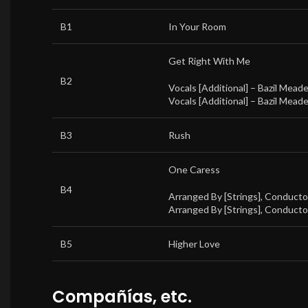
B1
In Your Room
Get Right With Me
B2
Vocals [Additional] –
Bazil Mead
Vocals [Additional] –
Bazil Mead
B3
Rush
One Caress
B4
Arranged By [Strings], Conductor
Arranged By [Strings], Conductor
B5
Higher Love
Compañías, etc.