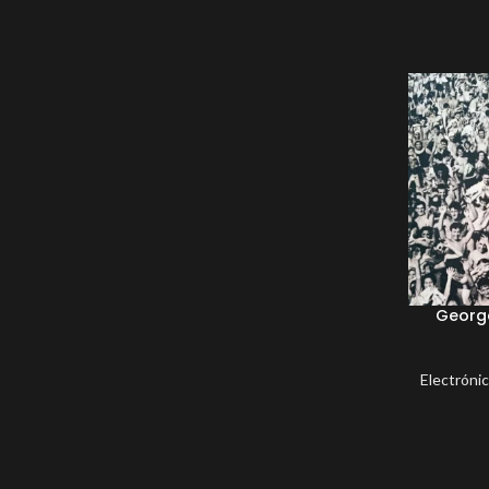
George
Electróni