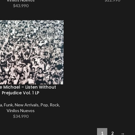
$
43.990
 Michael – Listen Without
Prejudice Vol. 1 LP
ca
,
Funk
,
New Arrivals
,
Pop
,
Rock
,
Vinilos Nuevos
$
34.990
1
2
→