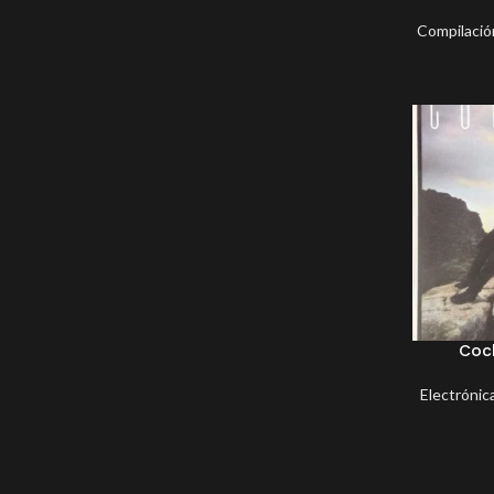
Compilació
Cock
Electrónic