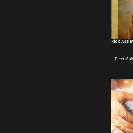
Rick Astl
Electróni