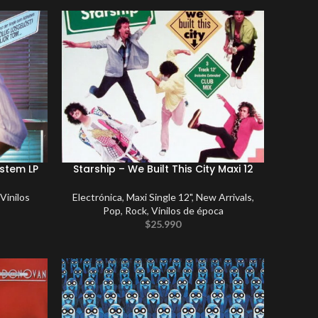
ystem LP
Starship – We Built This City Maxi 12
Vinilos
Electrónica
,
Maxi Single 12"
,
New Arrivals
,
Pop
,
Rock
,
Vinilos de época
$
25.990