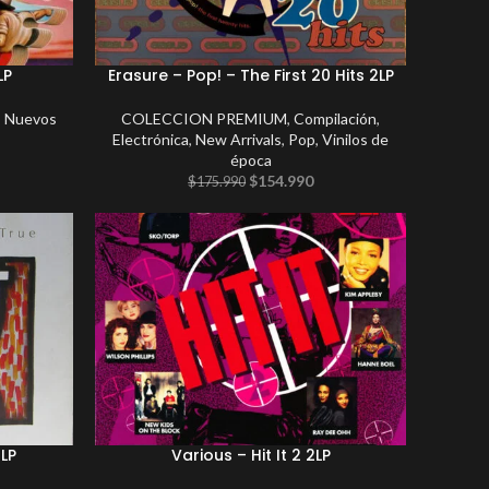
LP
Erasure – Pop! – The First 20 Hits 2LP
s Nuevos
COLECCION PREMIUM
,
Compilación
,
Electrónica
,
New Arrivals
,
Pop
,
Vinilos de
época
$
154.990
$
175.990
LP
Various – Hit It 2 2LP