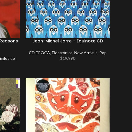
 Reasons
Jean-Michel Jarre – Equinoxe CD
CD EPOCA
,
Electrónica
,
New Arrivals
,
Pop
inilos de
$
19.990