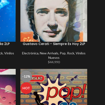
da 2LP
Gustavo Cerati – Siempre Es Hoy 2LP
ck
,
Vinilos
Electrónica
,
New Arrivals
,
Pop
,
Rock
,
Vinilos
Nuevos
$
44.990
-12%
HOT