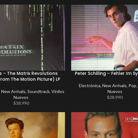
s – The Matrix Revolutions
Peter Schilling – Fehler Im S
From The Motion Picture) LP
Electrónica
,
New Arrivals
,
Pop
,
,
New Arrivals
,
Soundtrack
,
Vinilos
Nuevos
Nuevos
$
28.990
$
38.990