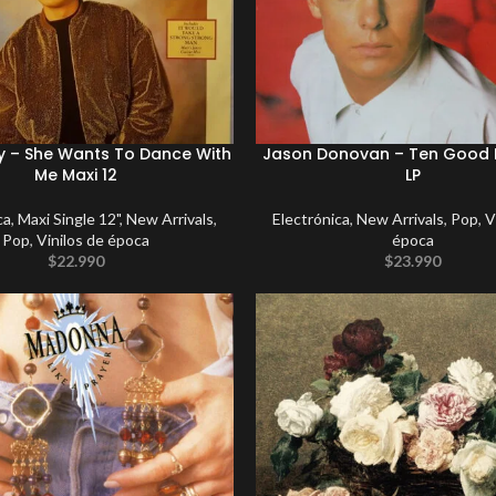
ey – She Wants To Dance With
Jason Donovan – Ten Good
Me Maxi 12
LP
ca
,
Maxi Single 12"
,
New Arrivals
,
Electrónica
,
New Arrivals
,
Pop
,
V
Pop
,
Vinilos de época
época
$
22.990
$
23.990