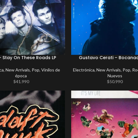
– Stay On These Roads LP
Gustavo Cerati – Bocana
ca
,
New Arrivals
,
Pop
,
Vinilos de
Electrónica
,
New Arrivals
,
Pop
,
Ro
época
Nuevos
$
41.990
$
50.990