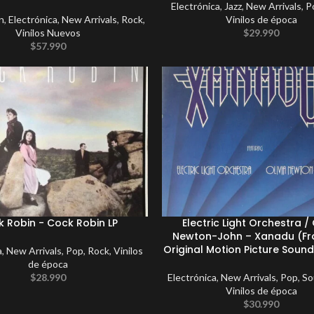
Electrónica
,
Jazz
,
New Arrivals
,
P
n
,
Electrónica
,
New Arrivals
,
Rock
,
Vinilos de época
Vinilos Nuevos
$
29.990
$
57.990
 Robin ‎- Cock Robin LP
Electric Light Orchestra / 
Newton-John – Xanadu (F
Original Motion Picture Sound
a
,
New Arrivals
,
Pop
,
Rock
,
Vinilos
de época
$
28.990
Electrónica
,
New Arrivals
,
Pop
,
So
Vinilos de época
$
30.990