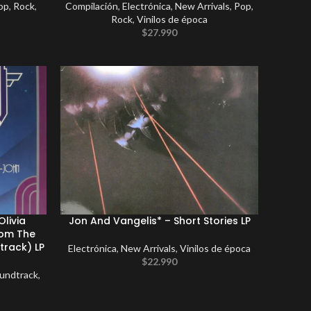
op
,
Rock
,
Compilación
,
Electrónica
,
New Arrivals
,
Pop
,
Rock
,
Vinilos de época
$
27.990
Olivia
Jon And Vangelis* – Short Stories LP
rom The
track) LP
Electrónica
,
New Arrivals
,
Vinilos de época
$
22.990
undtrack
,