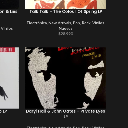
on & Lies
Talk Talk – The Colour Of Spring LP
Electrónica
,
New Arrivals
,
Pop
,
Rock
,
Vinilos
,
Vinilos
Nuevos
$
28.990
o LP
Daryl Hall & John Oates – Private Eyes
LP
Electrónica
,
New Arrivals
,
Pop
,
Rock
,
Vinilos