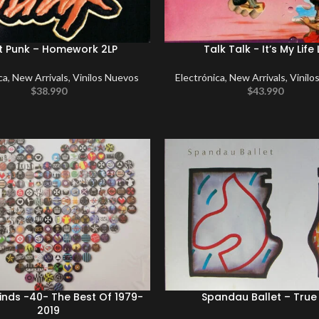
t Punk – Homework 2LP
Talk Talk ‎- It’s My Life 
ca
,
New Arrivals
,
Vinilos Nuevos
Electrónica
,
New Arrivals
,
Vinilo
$
38.990
$
43.990
inds -40- The Best Of 1979-
Spandau Ballet – True 
2019