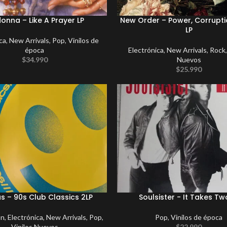
onna – Like A Prayer LP
New Order – Power, Corrupti
LP
ca
,
New Arrivals
,
Pop
,
Vinilos de
época
Electrónica
,
New Arrivals
,
Rock
$
34.990
Nuevos
$
25.990
s – 90s Club Classics 2LP
Soulsister ‎- It Takes Tw
ón
,
Electrónica
,
New Arrivals
,
Pop
,
Pop
,
Vinilos de época
Vinilos Nuevos
$
22.990