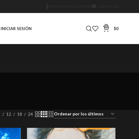
PREGUNTAS FRECUENTES
CONTACTO
0
INICIAR SESIÓN
$
0
IÓN
DVD
DVD 2ND HAND
DVD NUEVO SELLADO
0 Products
1 Product
0 Products
9
12
18
24
PRE-VENTA
REEDICIÓN
ROCK
ROCK & ROLL
oducts
0 Products
10 Products
213 Products
6 Products
 NUEVOS
cts