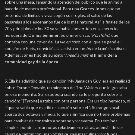
sobre una mesa, llamando la atención del público que le animó a
hacerlo de manera profesional. Para una
Graces Jones
que no
entendía de límites y vivía según sus reglas, el salto de las
pasarelas a los escenarios fue de lo más natural. Así, a finales de los
70 y principios de los 80 ya se había convertido en la merecida
heredera de
Donna Summer
. Su primer disco, ‘
Portfolio
’, que
contaba con una
cover
de ‘
La vie en rose
’ con el que se ganó el
corazón de París, convirtió a la artista en un
hit
de la música disco.
Además,
Jones
hizo de su éxito ‘
I need a man
’ el
himno de la
comunidad gay de la época
.
5. Ella ha admitido que su canción ‘My Jamaican Guy’ era en realidad
sobre Tyrone Downie, un miembro de The Wailers que le gustaba
en ese momento. Su respuesta cuando se le preguntó sobre la
canción: “[Tyrone] estaba con otra persona. Era un tipo hermoso, ni
siquiera sabía que escribí es canción sobre él “. Su rango vocal
abarca dos octavas y media, lo que significa que no tiene problemas
para cambiar de contralto a soprano y viceversa. En términos
simples, puede cantar notas relativamente altas, además de ser
capaz de cantar con una voz grave, casi masculina y profunda.