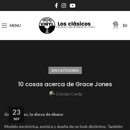
0
MENU
$
0
SIN CATEGORÍA
10 cosas acerca de Grace Jones
Cristián Cerda
23
Grace Jones, la diosa de ébano
SEP
Modelo excéntrica, exótica y dueña de un look distintivo. También