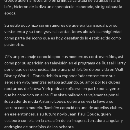
Goude quien la fotografió en la mítica carátula de su disco Island
Life-, hicieron de la diva un espectáculo elaborado, sin igual para la
época.
Su estilo poco hizo surgir rumores de que era transexual por su
vestimenta y su tono grave al cantar. Jones abrazó la ambigüedad
como parte del ícono que es hoy, desafiando lo establecido como
parámetro.
7.Es un personaje conocido por sus momentos controvertidos, así
como por su aparición en televisión en el programa de Russell Harty
por el que es reconocida, tiene una prohibición de por vida en Walt
Disney World – Florida debido a exponer indecentemente sus
senos en vivo, mientras estaba actuando. Su amor por los clubes
nocturnos de Nueva York podría explicarse en parte por la gente
que ha conocido en ellos. Fue vista bailando salvajemente por el
ilustrador de moda Antonio López, quién a su vez la llevó a su
carrera como modelo. También conoció en uno de aquellos clubes,
en ese entonces, a su futuro novio Jean-Paul Goude, quien
colaboró ​​con ella en la creación de su imagen aterradora, angular y
andrógina de principios de los ochenta.