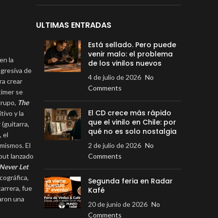
ULTIMAS ENTRADAS
Está sellado. Pero puede
venir malo: el problema
en la
de los vinilos nuevos
ogresiva de
4 de julio de 2026
No
ra crear
Comments
timer se
grupo,
The
El CD crece más rápido
ivo y la
que el vinilo en Chile: por
(guitarra,
qué no es solo nostalgia
 el
 mismos. El
2 de julio de 2026
No
but lanzado
Comments
‘Never Let
cográfica,
Segunda feria en Radar
arrera, fue
Kafé
zaron una
20 de junio de 2026
No
Comments