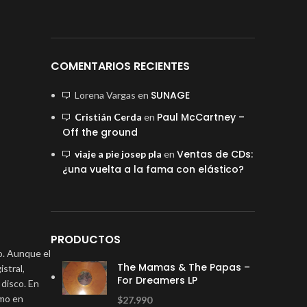
COMENTARIOS RECIENTES
SUNAGE
Lorena Vargas
en
Paul McCartney –
Cristián Cerda
en
Off the ground
Ventas de CDs:
viaje a pie josep pla
en
¿una vuelta a la fama con elástico?
PRODUCTOS
o. Aunque el
The Mamas & The Papas –
stral,
For Dreamers LP
 disco. En
omo en
$
27.990