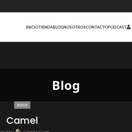
INICIO
TIENDA
BLOG
NOSOTROS
CONTACTO
PODCAST
Blog
ROCK
Camel
sted by
Cristián Cerda