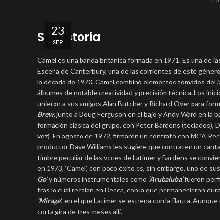
23
Su historia
SEP
Camel es una banda británica formada en 1971. Es una de las 
Escena de Canterbury, una de las corrientes de este género
la década de 1970, Camel combinó elementos tomados del jazz,
álbumes de notable creatividad y precisión técnica. Los ini
unieron a sus amigos Alan Butcher y Richard Over para for
Brew,
junto a Doug Ferguson en el bajo y Andy Ward en la bat
formación clásica del grupo, con Peter Bardens (teclados), 
voz). En agosto de 1972, firmaron un contrato con MCA Rec
productor Dave Williams les sugiere que contraten un cantant
timbre peculiar de las voces de Latimer y Bardens se convie
en 1973, ‘Camel’, con poco éxito es, sin embargo, uno de s
Go’
y números instrumentales como
‘Arubaluba’
fueron perfi
tras lo cual recalan en Decca, con la que permanecieron dura
‘Mirage’
, en el que Latimer se estrena con la flauta. Aunque n
corta gira de tres meses allí.