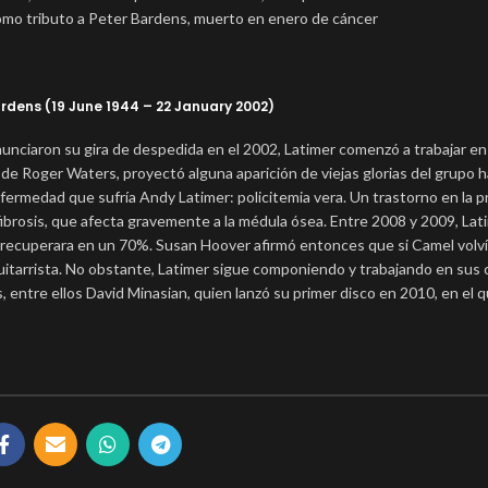
 como tributo a Peter Bardens, muerto en enero de cáncer
ardens (19 June 1944 – 22 January 2002)
nciaron su gira de despedida en el 2002, Latimer comenzó a trabajar en 
ra de Roger Waters, proyectó alguna aparición de viejas glorias del grupo 
ermedad que sufría Andy Latimer: policitemia vera. Un trastorno en la 
fibrosis, que afecta gravemente a la médula ósea. Entre 2008 y 2009, Lati
e recuperara en un 70%. Susan Hoover afirmó entonces que si Camel volví
uitarrista. No obstante, Latimer sigue componiendo y trabajando en sus 
entre ellos David Minasian, quien lanzó su primer disco en 2010, en el 