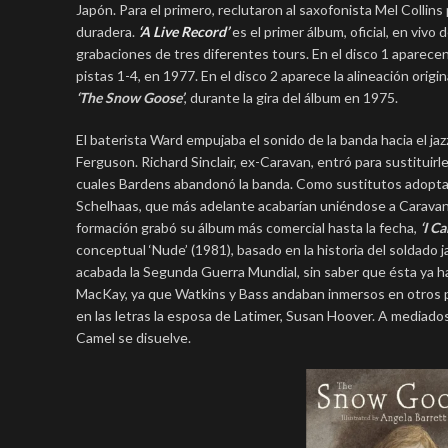
Japón. Para el primero, reclutaron al saxofonista Mel Collins
duradera.
‘A Live Record’
es el primer álbum, oficial, en viv
grabaciones de tres diferentes tours. En el disco 1 aparecen 
pistas 1-4, en 1977. En el disco 2 aparece la alineación orig
‘The Snow Goose’
, durante la gira del álbum en 1975.
El baterista Ward empujaba el sonido de la banda hacia el ja
Ferguson. Richard Sinclair, ex-Caravan, entró para sustituirl
cuales Bardens abandonó la banda. Como sustitutos adoptaron 
Schelhaas, que más adelante acabarían uniéndose a Caravan. Al
formación grabó su álbum más comercial hasta la fecha,
‘I C
conceptual ‘Nude’ (1981), basado en la historia del soldad
acabada la Segunda Guerra Mundial, sin saber que ésta ya ha
MacKay, ya que Watkins y Bass andaban inmersos en otros pro
en las letras la esposa de Latimer, Susan Hoover. A mediado
Camel se disuelve.