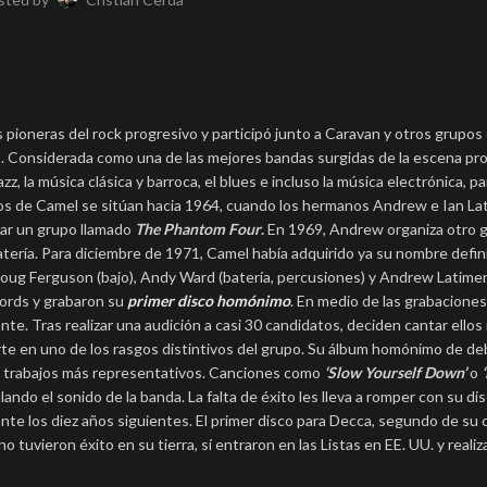
pioneras del rock progresivo y participó junto a Caravan y otros grupos 
. Considerada como una de las mejores bandas surgidas de la escena pr
 la música clásica y barroca, el blues e incluso la música electrónica, pa
cios de Camel se sitúan hacia 1964, cuando los hermanos Andrew e Ian La
mar un grupo llamado
The Phantom Four
.
En 1969, Andrew organiza otro 
ería. Para diciembre de 1971, Camel había adquirido ya su nombre definit
Doug Ferguson (bajo), Andy Ward (batería, percusiones) y Andrew Latimer 
ords y grabaron su
primer disco homónimo
. En medio de las grabaciones,
e. Tras realizar una audición a casi 30 candidatos, deciden cantar ellos
rte en uno de los rasgos distintivos del grupo. Su álbum homónimo de de
us trabajos más representativos. Canciones como
‘Slow Yourself Down’
o
lando el sonido de la banda. La falta de éxito les lleva a romper con su dis
nte los diez años siguientes. El primer disco para Decca, segundo de su c
o tuvieron éxito en su tierra, sí entraron en las Listas en EE. UU. y reali