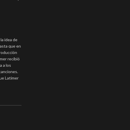
la idea de
hasta que en
producción
mer recibió
a a los
canciones.
que Latimer