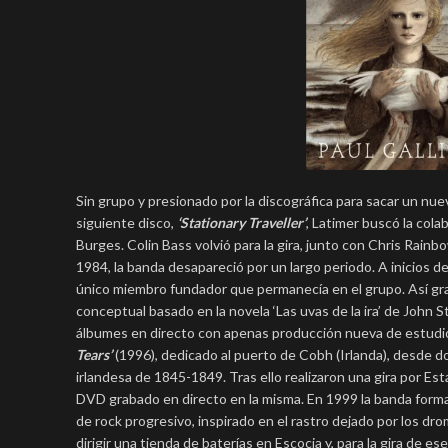
Sin grupo y presionado por la discográfica para sacar un nu
siguiente disco,
‘Stationary Traveller’
, Latimer buscó la cola
Burges. Colin Bass volvió para la gira, junto con Chris Rainb
1984, la banda desapareció por un largo periodo. A inicios d
único miembro fundador que permanecía en el grupo. Así grab
conceptual basado en la novela ‘Las uvas de la ira’ de Joh
álbumes en directo con apenas producción nueva de estudio.
Tears’
(1996), dedicado al puerto de Cobh (Irlanda), desde
irlandesa de 1845-1849. Tras ello realizaron una gira por Es
DVD grabado en directo en la misma. En 1999 la banda form
de rock progresivo, inspirado en el rastro dejado por los dr
dirigir una tienda de baterías en Escocia y, para la gira de