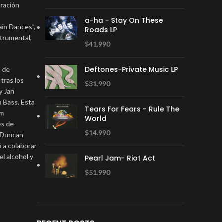
oración
a-ha - Stay On These
ain Dances”,
Roads LP
strumental,
$
41.990
Deftones-Private Music LP
a de
 tras los
$
31.990
y Jan
n Bass. Esta
Tears For Fears - Rule The
um
World
és de
$
14.990
e Duncan
 a colaborar
l alcohol y
Pearl Jam- Riot Act
$
51.990