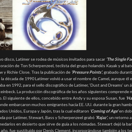
evo disco, Latimer se rodea de músicos invitados para sacar
‘The Single Fa
boración de Ton Scherpenzeel, teclista del grupo holandés Kayak y al bat
ow y Richie Close. Tras la publicación de
‘Pressure Points’
, grabado durante
e la década de 1990 Latimer volvió a usar el nombre de Camel, aunque él e
a en 1992, para el sello discográfico de Latimer, ‘Dust and Dreams’ un 
n Steinbeck. La producción discográfica de los años siguientes comprende
 El siguiente de ellos, concebido entre Andy y su esposa Susan, fue
‘Ha
 donde embarcaron muchos emigrantes hacia EE. UU. durante la gran ham
tados Unidos, Europa y Japón, tras la cual editaron
‘Coming of Age’
en dob
ada por Latimer, Stewart, Bass y Scherpenzeel grabó
‘Rajaz’
, un retorno a
omedarios en desierto que sirve de guía a los nómadas. Stewart dejó la ba
 ese año, fue sustituido por Denis Clement, incorporándose también a los t