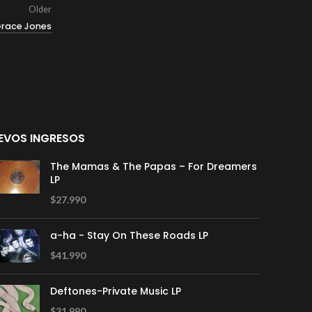
Older
Grace Jones
EVOS INGRESOS
The Mamas & The Papas – For Dreamers
LP
$
27.990
a-ha - Stay On These Roads LP
$
41.990
Deftones-Private Music LP
$
31.990