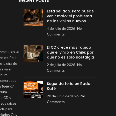
RECENT POSTS
Está sellado. Pero puede
venir malo: el problema
de los vinilos nuevos
4 de julio de 2026
No
Comments
El CD crece más rápido
ctor’
. Para el
que el vinilo en Chile: por
qué no es solo nostalgia
erista Paul
 la gira de
2 de julio de 2026
No
ra ya el
Comments
álbum
 numerosos
Segunda feria en Radar
rbour of
Kafé
bruna
20 de junio de 2026
No
le CD y
Comments
 sus raíces
nda para
eclados Guy