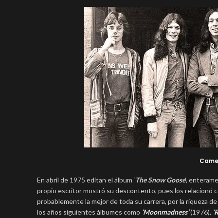
Camel
En abril de 1975 editan el álbum ‘
The Snow Goose
‘, enteram
propio escritor mostró su descontento, pues los relacionó con
probablemente la mejor de toda su carrera, por la riqueza de 
los años siguientes álbumes como
‘Moonmadness’
(1976),
‘
R