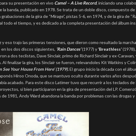
 para su presentación en vivo
Camel – A Live Record
, iniciando una colab
o de la banda, publicado en 1978. Se trata de un doble disco, compuesto de
grabaciones de la gira de “Mirage”, pistas 5-6, en 1974, y de la gira de “R
inal todo el tiempo, y es dedicado a la completa presentación del álbum in
zz y eso trajo las primeras tensiones, que dieron como resultado la march
e en los dos discos siguientes,
‘Rain Dances’
(1977) y
‘Breathless’
(1978),
a dos teclistas, Dave Sinclair, primo de Richard Sinclair y ex-Caravan, 
 finalizar la gira, los Sinclair se fueron, relevandoles Kit Watkins y Coli
an See Your House From Here’ (1979).
El grupo inicio la década con el álb
o japonés Hiroo Onoda, que se mantuvo oculto durante varios años despu
bía acabado. Para este disco Latimer tuvo que recurrir a los teclados d
yectos, si bien participaron en la gira de presentación del LP. Comenzó
s de 1981, Andy Ward abandona la banda por problemas con las drogas y e