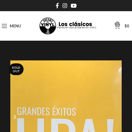
0
MENU
$
0
SOLD
OUT