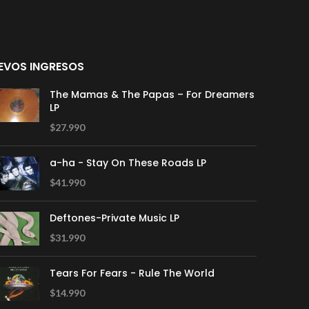
EVOS INGRESOS
The Mamas & The Papas – For Dreamers
LP
$
27.990
a-ha - Stay On These Roads LP
$
41.990
Deftones-Private Music LP
$
31.990
Tears For Fears - Rule The World
$
14.990