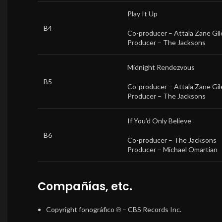
Play It Up
B4
Co-producer –
Attala Zane Gil
Producer –
The Jacksons
Midnight Rendezvous
B5
Co-producer –
Attala Zane Gil
Producer –
The Jacksons
If You’d Only Believe
B6
Co-producer –
The Jacksons
Producer –
Michael Omartian
Compañías, etc.
Copyright fonográfico ℗
– CBS Records Inc.