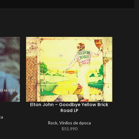
Elton John ‎– Goodbye Yellow Brick
The Alan
Road LP
ca
New A
Rock
,
Vinilos de época
$
51.990