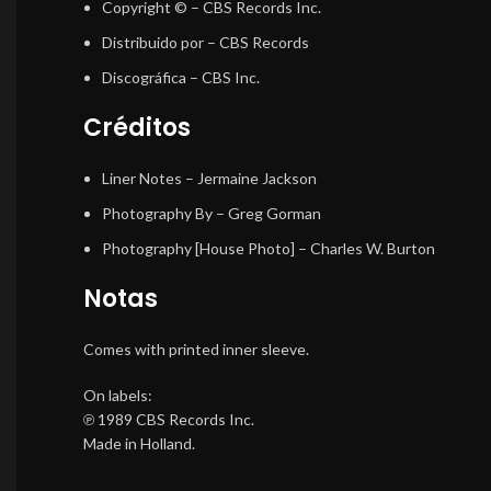
Copyright ©
– CBS Records Inc.
Distribuido por
– CBS Records
Discográfica
– CBS Inc.
Créditos
Liner Notes
–
Jermaine Jackson
Photography By
–
Greg Gorman
Photography [House Photo]
–
Charles W. Burton
Notas
Comes with printed inner sleeve.
On labels:
℗ 1989 CBS Records Inc.
Made in Holland.