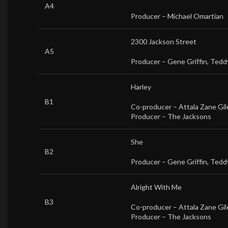
A4
Producer –
Michael Omartian
2300 Jackson Street
A5
Producer –
Gene Griffin
,
Teddy
Harley
B1
Co-producer –
Attala Zane Gil
Producer –
The Jacksons
She
B2
Producer –
Gene Griffin
,
Teddy
Alright With Me
B3
Co-producer –
Attala Zane Gil
Producer –
The Jacksons