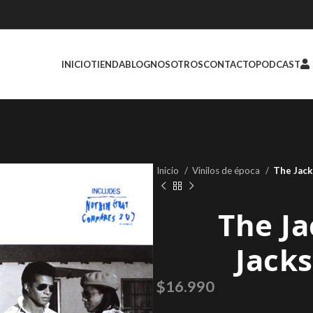
INICIO
TIENDA
BLOG
NOSOTROS
CONTACTO
PODCAST
Inicio
Vinilos de época
The Jack
The Ja
Jacks
$
16.990