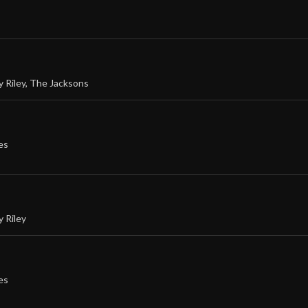
 Riley
,
The Jacksons
es
 Riley
es