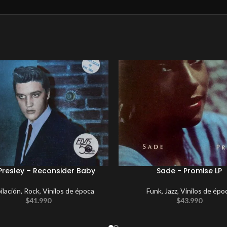
 Presley – Reconsider Baby
Sade ‎- Promise LP
lación
,
Rock
,
Vinilos de época
Funk
,
Jazz
,
Vinilos de épo
$
41.990
$
43.990