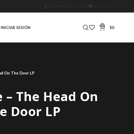
PREGUNTAS FRECUENTES
CONTACTO
0
INICIAR SESIÓN
$
0
ad On The Door LP
e – The Head On
e Door LP