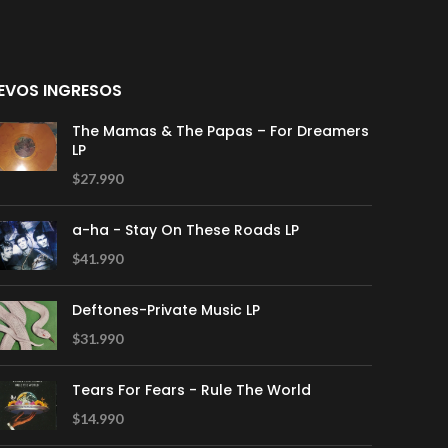
EVOS INGRESOS
The Mamas & The Papas – For Dreamers
LP
$
27.990
a-ha - Stay On These Roads LP
$
41.990
Deftones-Private Music LP
$
31.990
Tears For Fears - Rule The World
$
14.990