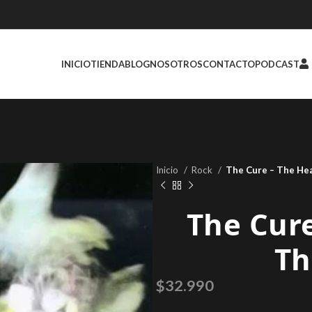
INICIO
TIENDA
BLOG
NOSOTROS
CONTACTO
PODCAST
Inicio
Rock
The Cure – The He
The Cur
Th
$
32.990