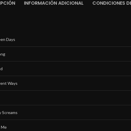
IPCIÓN
INFORMACIÓN ADICIONAL
CONDICIONES DE
een Days
ong
od
erent Ways
y Screams
o Me