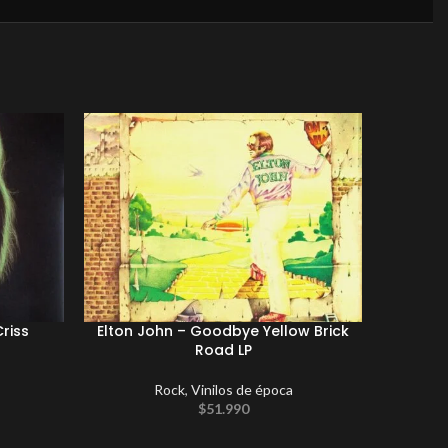
Criss
Elton John ‎– Goodbye Yellow Brick
I
Road LP
COLECC
Rock
,
Vinilos de época
Arriv
$
51.990