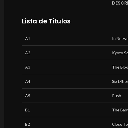
DESCR
Lista de Títulos
A1
In Betw
A2
Kyoto S
A3
The Blo
A4
Six Diff
A5
Push
B1
The Bab
B2
Close T