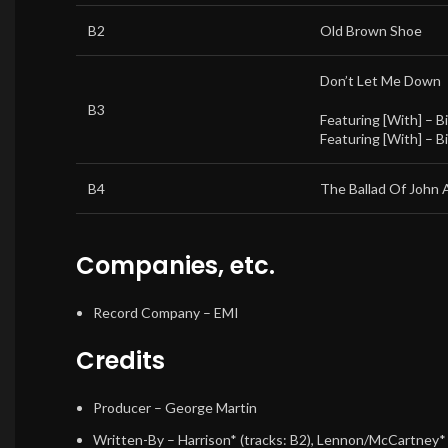
B2
Old Brown Shoe
Don’t Let Me Down
B3
Featuring [With] –
B
Featuring [With] –
B
B4
The Ballad Of John
Companies, etc.
Record Company
– EMI
Credits
Producer
–
George Martin
Written-By
–
Harrison*
(tracks: B2),
Lennon/McCartney*