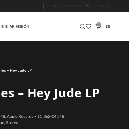
PREGUNTAS FRECUENTES
CONTACTO
0
INICIAR SESIÓN
$
0
les – Hey Jude LP
es – Hey Jude LP
348, Apple Records – 1C 062-04 348
sue, Stereo