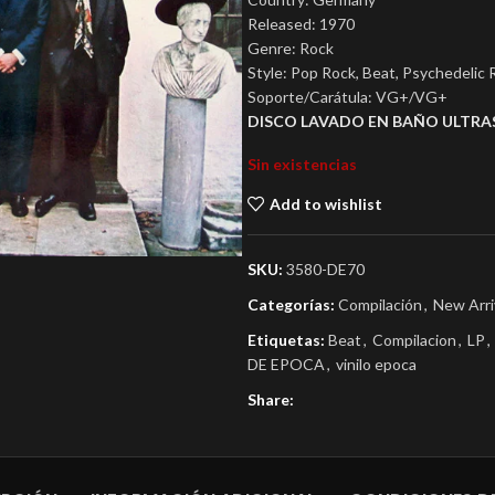
Released: 1970
Genre: Rock
Style: Pop Rock, Beat, Psychedelic 
Soporte/Carátula: VG+/VG+
DISCO LAVADO EN BAÑO ULTRA
Sin existencias
Add to wishlist
SKU:
3580-DE70
Categorías:
Compilación
,
New Arri
Etiquetas:
Beat
,
Compilacion
,
LP
,
DE EPOCA
,
vinilo epoca
Share: