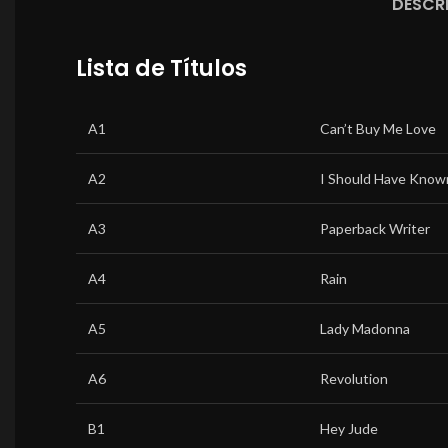
DESCR
Lista de Títulos
A1
Can’t Buy Me Love
A2
I Should Have Know
A3
Paperback Writer
A4
Rain
A5
Lady Madonna
A6
Revolution
B1
Hey Jude