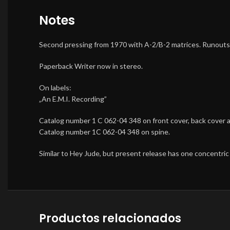
Notes
Second pressing from 1970 with A-2/B-2 matrices. Runouts
Paperback Writer now in stereo.
On labels:
„An E.M.I. Recording”
Catalog number 1 C 062-04 348 on front cover, back cover a
Catalog number 1C 062-04 348 on spine.
Similar to Hey Jude, but present release has one concentric r
Productos relacionados