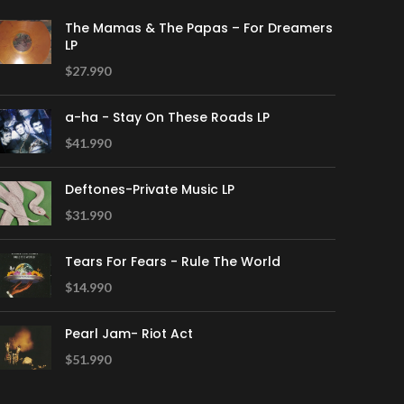
The Mamas & The Papas – For Dreamers
LP
$
27.990
a-ha - Stay On These Roads LP
$
41.990
Deftones-Private Music LP
$
31.990
Tears For Fears - Rule The World
$
14.990
Pearl Jam- Riot Act
$
51.990