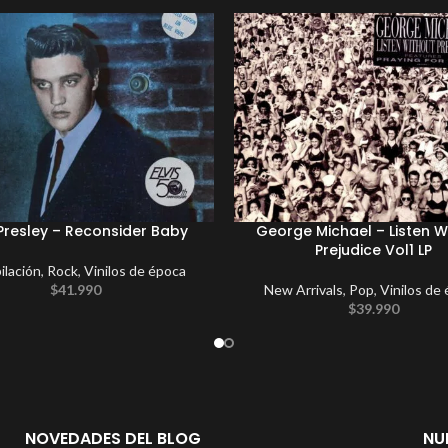
 Presley – Reconsider Baby
George Michael – Listen W
Prejudice Vol1 LP
lación
,
Rock
,
Vinilos de época
$
41.990
New Arrivals
,
Pop
,
Vinilos de
$
39.990
NOVEDADES DEL BLOG
NU