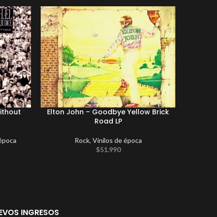
ithout
Elton John ‎– Goodbye Yellow Brick
Sou
Road LP
 época
Rock
,
Vinilos de época
$
51.990
EVOS INGRESOS