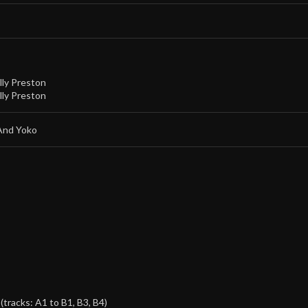
illy Preston
illy Preston
 And Yoko
(tracks: A1 to B1, B3, B4)