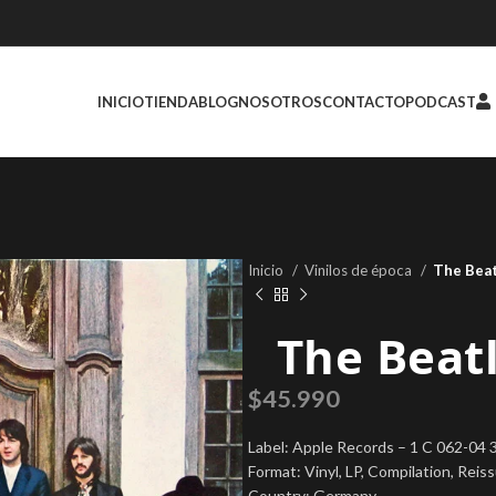
INICIO
TIENDA
BLOG
NOSOTROS
CONTACTO
PODCAST
Inicio
Vinilos de época
The Beat
The Beatl
$
45.990
Label: Apple Records – 1 C 062-04 
Format: Vinyl, LP, Compilation, Reis
Country: Germany