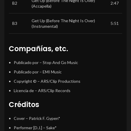
Get Up (Before The Night Is Over)
B2
2:47
(Accapella)
Get Up (Before The Night Is Over)
B3
5:51
(Instrumental)
Compañías, etc.
Publicado por
– Stop And Go Music
Publicado por
– EMI Music
Copyright ©
– ARS/Clip Productions
Licencia de
– ARS/Clip Records
Créditos
Cover
–
Patrick F. Gypen*
Performer [D.J.]
–
Sake*