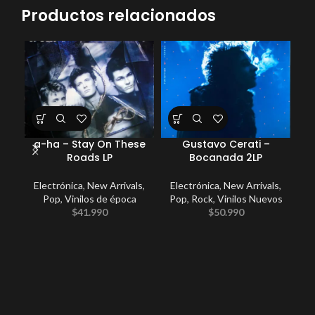
Productos relacionados
a-ha – Stay On These
Gustavo Cerati –
Roads LP
Bocanada 2LP
Electrónica
,
New Arrivals
,
Electrónica
,
New Arrivals
,
E
Pop
,
Vinilos de época
Pop
,
Rock
,
Vinilos Nuevos
P
$
41.990
$
50.990