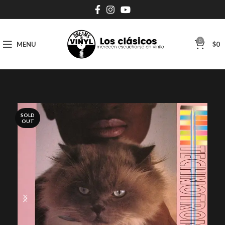
0
MENU
$
0
SOLD
OUT