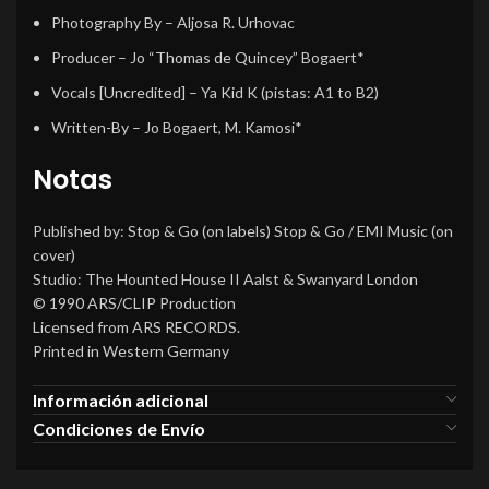
Photography By
–
Aljosa R. Urhovac
Producer
–
Jo “Thomas de Quincey” Bogaert*
Vocals [Uncredited]
–
Ya Kid K
(pistas: A1 to B2)
Written-By
–
Jo Bogaert
,
M. Kamosi*
Notas
Published by: Stop & Go (on labels) Stop & Go / EMI Music (on
cover)
Studio: The Hounted House II Aalst & Swanyard London
© 1990 ARS/CLIP Production
Licensed from ARS RECORDS.
Printed in Western Germany
Información adicional
Condiciones de Envío