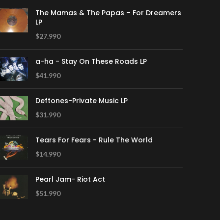
The Mamas & The Papas – For Dreamers
LP
$
27.990
a-ha - Stay On These Roads LP
$
41.990
Deftones-Private Music LP
$
31.990
Tears For Fears - Rule The World
$
14.990
Pearl Jam- Riot Act
$
51.990