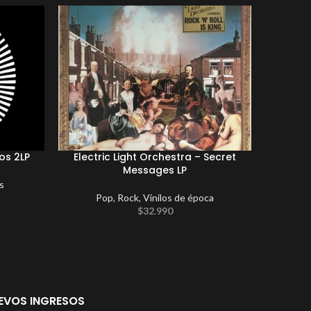
os 2LP
Electric Light Orchestra – Secret
Yes
Messages LP
s
Pop
,
Rock
,
Vinilos de época
$
32.990
EVOS INGRESOS