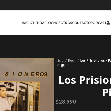
INICIO
TIENDA
BLOG
NOSOTROS
CONTACTO
PODCAST
Inicio
Rock
Los Prisioneros ‎– 
Los Prisio
P
$
28.990