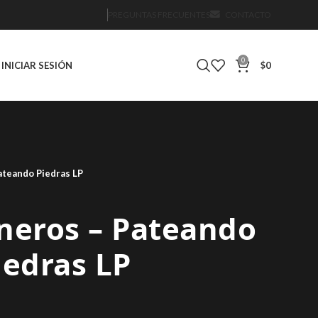
PREGUNTAS FRECUENTES
CONTACTO
0
INICIAR SESIÓN
$
0
Pateando Piedras LP
neros ‎– Pateando
iedras LP