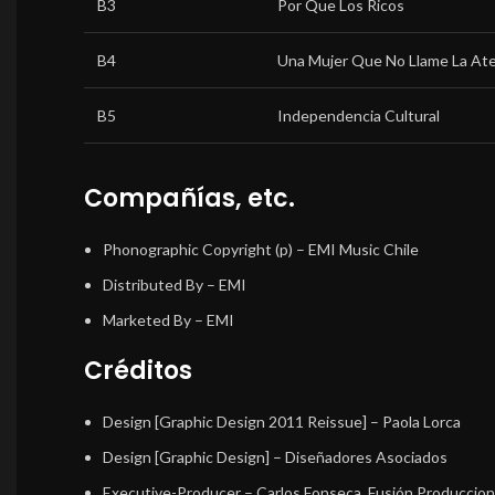
B3
Por Que Los Ricos
B4
Una Mujer Que No Llame La At
B5
Independencia Cultural
Compañías, etc.
Phonographic Copyright (p)
– EMI Music Chile
Distributed By
– EMI
Marketed By
– EMI
Créditos
Design [Graphic Design 2011 Reissue]
– Paola Lorca
Design [Graphic Design]
– Diseñadores Asociados
Executive-Producer
– Carlos Fonseca, Fusión Produccio