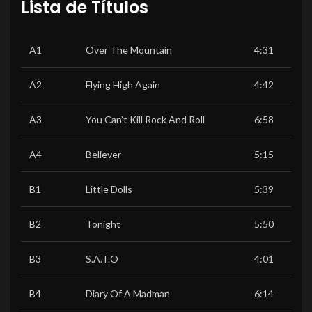
Lista de Títulos
A1
Over The Mountain
4:31
A2
Flying High Again
4:42
A3
You Can’t Kill Rock And Roll
6:58
A4
Believer
5:15
B1
Little Dolls
5:39
B2
Tonight
5:50
B3
S.A.T.O
4:01
B4
Diary Of A Madman
6:14