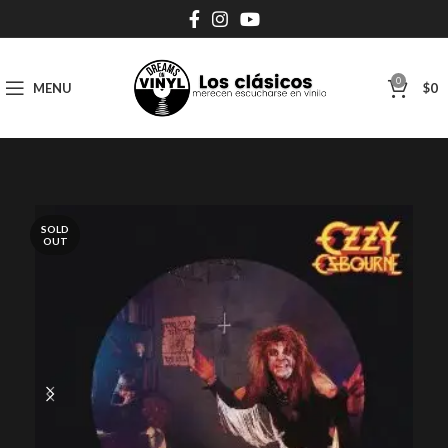
0
MENU
$
0
SOLD
OUT