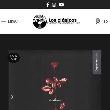
0
MENU
$
0
SOLD
OUT