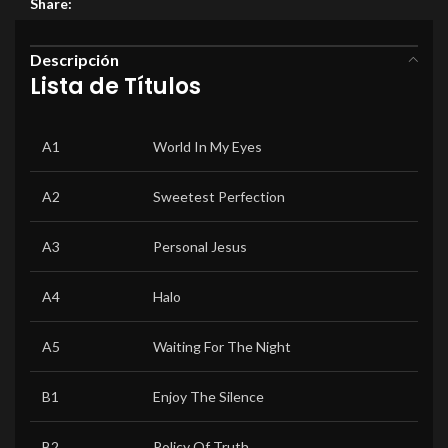
Share:
Descripción
Lista de Títulos
A1
World In My Eyes
A2
Sweetest Perfection
A3
Personal Jesus
A4
Halo
A5
Waiting For The Night
B1
Enjoy The Silence
B2
Policy Of Truth