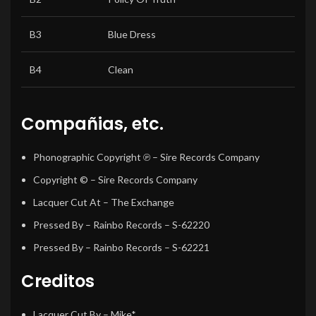
B3
Blue Dress
B4
Clean
Compañias, etc.
Phonographic Copyright ℗
– Sire Records Company
Copyright ©
– Sire Records Company
Lacquer Cut At
– The Exchange
Pressed By
– Rainbo Records – S-62220
Pressed By
– Rainbo Records – S-62221
Creditos
Lacquer Cut By
–
Mike*