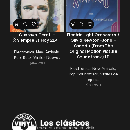
Gustavo Cerati –
Electric Light Orchestra /
Ele
Siempre Es Hoy 2LP
Olivia Newton-John –
Xanadu (From The
E
Original Motion Picture
Electrónica
,
New Arrivals
,
Soundtrack) LP
Pop
,
Rock
,
Vinilos Nuevos
$
44.990
Electrónica
,
New Arrivals
,
Pop
,
Soundtrack
,
Vinilos de
época
$
30.990