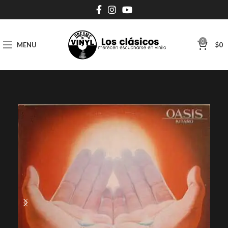
0
MENU
$
0