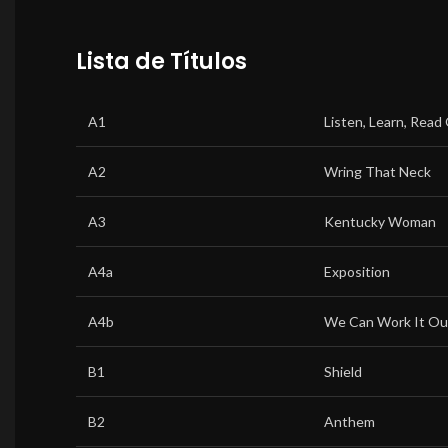
Lista de Títulos
A1
Listen, Learn, Read
A2
Wring That Neck
A3
Kentucky Woman
A4a
Exposition
A4b
We Can Work It Ou
B1
Shield
B2
Anthem