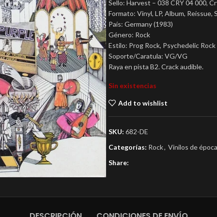
Sello: Harvest ‎– 038 CRY 04 000, Cr
Formato: Vinyl, LP, Album, Reissue, 
País: Germany (1983)
Género: Rock
Estilo: Prog Rock, Psychedelic Rock
Soporte/Caratula: VG/VG
Raya en pista B2. Crack audible.
Sin existencias
Add to wishlist
SKU:
682-DE
Categorías:
Rock
,
Vinilos de époc
Share:
DESCRIPCIÓN
CONDICIONES DE ENVÍO