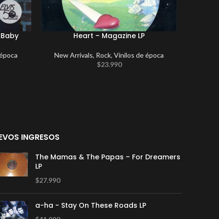
r Baby
Heart – Magazine LP
Wishbone
 época
New Arrivals
,
Rock
,
Vinilos de época
$
23.990
EVOS INGRESOS
The Mamas & The Papas – For Dreamers
LP
$
27.990
a-ha - Stay On These Roads LP