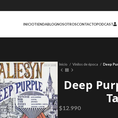
INICIO
TIENDA
BLOG
NOSOTROS
CONTACTO
PODCAST
Inicio
Vinilos de época
Deep Pur
Deep Purp
Ta
$
12.990