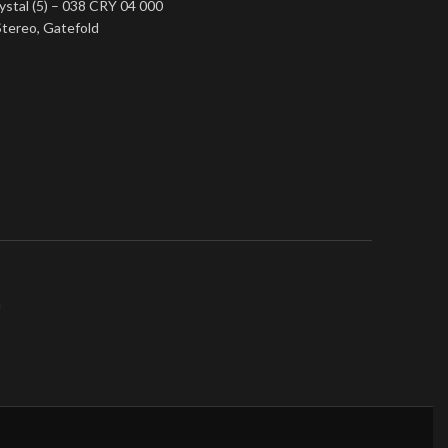
ystal (5) ‎– 038 CRY 04 000
Stereo, Gatefold
a