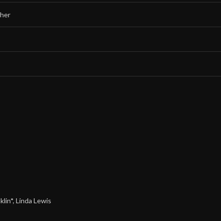
ther
lin*, Linda Lewis