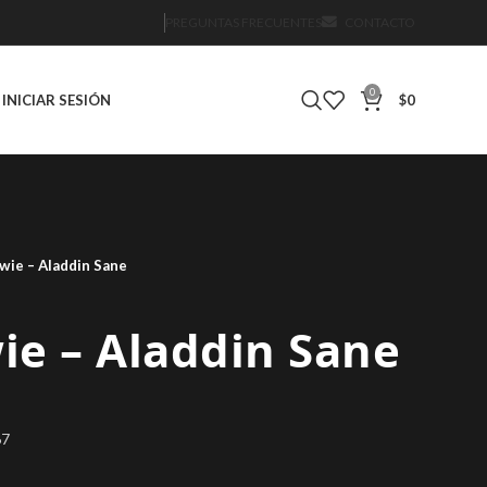
PREGUNTAS FRECUENTES
CONTACTO
0
INICIAR SESIÓN
$
0
wie ‎– Aladdin Sane
e ‎– Aladdin Sane
67