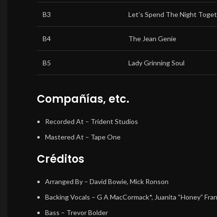
B3
Let’s Spend The Night Toge
B4
The Jean Genie
B5
Lady Grinning Soul
Compañías, etc.
Recorded At
– Trident Studios
Mastered At
– Tape One
Créditos
Arranged By
– David Bowie, Mick Ronson
Backing Vocals
– G A MacCormack*, Juanita “Honey” Frank
Bass
– Trevor Bolder