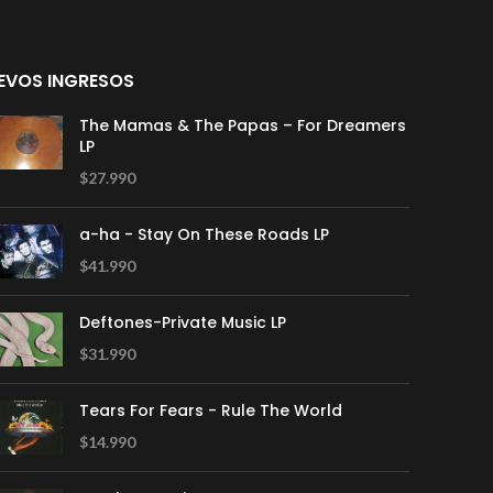
EVOS INGRESOS
The Mamas & The Papas – For Dreamers
LP
$
27.990
a-ha - Stay On These Roads LP
$
41.990
Deftones-Private Music LP
$
31.990
Tears For Fears - Rule The World
$
14.990