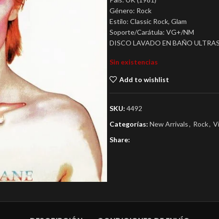
Género: Rock
Estilo: Classic Rock, Glam
Soporte/Carátula: VG+/NM
DISCO LAVADO EN BAÑO ULTRA
Sin existencias
Add to wishlist
SKU:
4492
Categorías:
New Arrivals
,
Rock
,
V
Share: