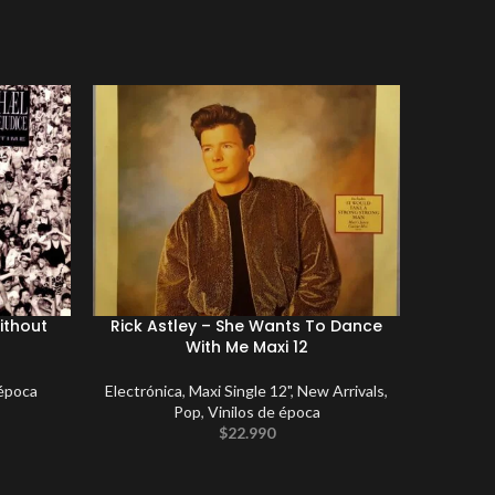
ithout
Rick Astley – She Wants To Dance
Wishbone
With Me Maxi 12
 época
Electrónica
,
Maxi Single 12"
,
New Arrivals
,
Pop
,
Vinilos de época
$
22.990