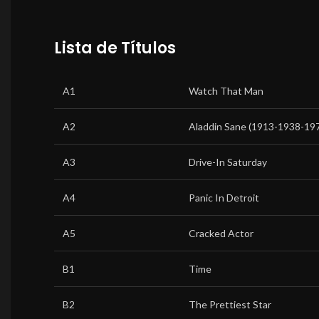
Lista de Títulos
A1
Watch That Man
A2
Aladdin Sane (1913-1938-197
A3
Drive-In Saturday
A4
Panic In Detroit
A5
Cracked Actor
B1
Time
B2
The Prettiest Star