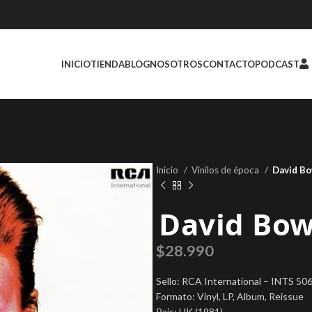
INICIO
TIENDA
BLOG
NOSOTROS
CONTACTO
PODCAST
Inicio
Vinilos de época
David Bo
David Bowi
$
28.990
Sello: RCA International ‎– INTS 50
Formato: Vinyl, LP, Album, Reissue
País: UK (1981)