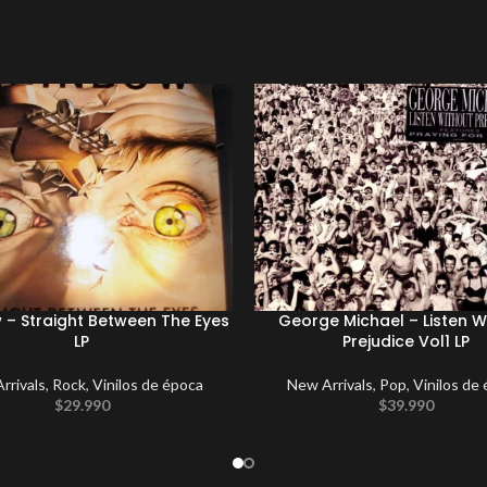
 – Straight Between The Eyes
George Michael – Listen W
LP
Prejudice Vol1 LP
rrivals
,
Rock
,
Vinilos de época
New Arrivals
,
Pop
,
Vinilos de
$
29.990
$
39.990