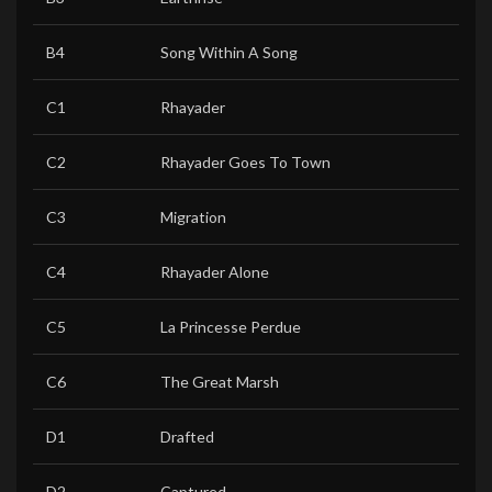
B4
Song Within A Song
C1
Rhayader
C2
Rhayader Goes To Town
C3
Migration
C4
Rhayader Alone
C5
La Princesse Perdue
C6
The Great Marsh
D1
Drafted
D2
Captured