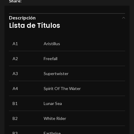
Share:
Descripción
Lista de Títulos
A1
Aristillus
A2
Freefall
A3
Supertwister
A4
Spirit Of The Water
B1
Lunar Sea
B2
White Rider
B3
Earthrise