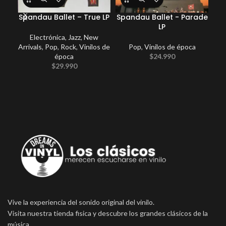
Spandau Ballet – True LP
Spandau Ballet ‎- Parade
Ge
LP
Wit
Electrónica
,
Jazz
,
New
Arrivals
,
Pop
,
Rock
,
Vinilos de
Pop
,
Vinilos de época
New
época
$
24.990
$
29.990
Vive la experiencia del sonido original del vinilo.
Visita nuestra tienda fisica y descubre los grandes clásicos de la
música.