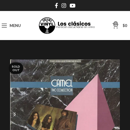
0
MENU
$
0
SOLD
OUT