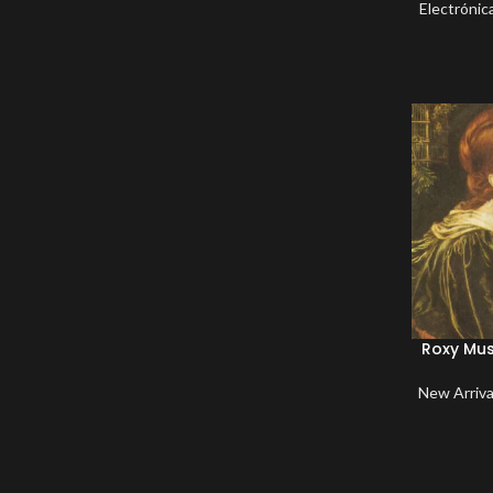
Electrónic
Roxy Mus
New Arriva