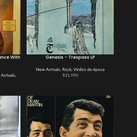
ance With
Genesis – Trespass LP
New Arrivals
,
Rock
,
Vinilos de época
Arrivals
,
$
31.990