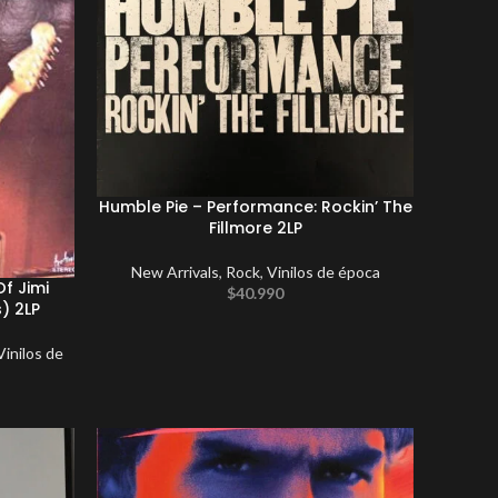
Humble Pie – Performance: Rockin’ The
Fillmore 2LP
New Arrivals
,
Rock
,
Vinilos de época
Of Jimi
$
40.990
s) 2LP
Vinilos de