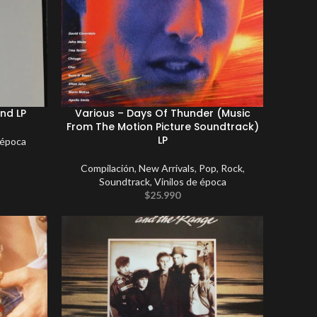
end LP
Various – Days Of Thunder (Music
From The Motion Picture Soundtrack)
LP
 época
Compilación
,
New Arrivals
,
Pop
,
Rock
,
Soundtrack
,
Vinilos de época
$
25.990