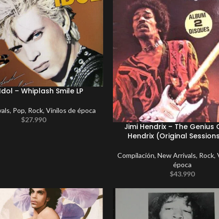
y Idol – Whiplash Smile LP
vals
,
Pop
,
Rock
,
Vinilos de época
$
27.990
Jimi Hendrix – The Genius 
Hendrix (Original Session
Compilación
,
New Arrivals
,
Rock
,
época
$
43.990