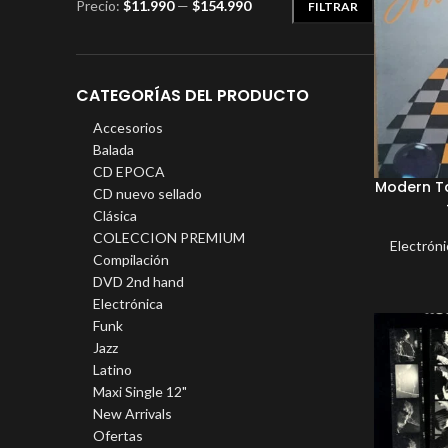
Precio:
$11.990
—
$154.990
FILTRAR
CATEGORÍAS DEL PRODUCTO
Accesorios
Balada
CD EPOCA
Modern Ta
CD nuevo sellado
Clásica
COLECCION PREMIUM
Electróni
Compilación
DVD 2nd hand
Electrónica
Funk
Jazz
Latino
Maxi Single 12"
New Arrivals
Ofertas