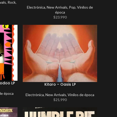
vals
,
Rock
,
Electrónica
,
New Arrivals
,
Pop
,
Vinilos de
época
$
23.990
oodoo LP
Kitaro – Oasis LP
 de época
Electrónica
,
New Arrivals
,
Vinilos de época
$
21.990