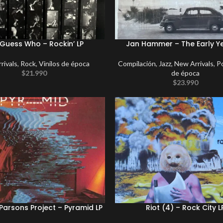
Guess Who – Rockin’ LP
Jan Hammer – The Early Ye
rivals
,
Rock
,
Vinilos de época
Compilación
,
Jazz
,
New Arrivals
,
P
$
21.990
de época
$
23.990
Parsons Project – Pyramid LP
Riot (4) – Rock City L