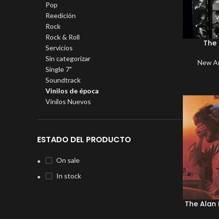
Pop
Reedición
Rock
Rock & Roll
The 
Servicios
Sin categorizar
New Ar
Single 7"
Soundtrack
Vinilos de época
Vinilos Nuevos
ESTADO DEL PRODUCTO
On sale
In stock
The Alan 