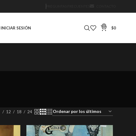
PREGUNTAS FRECUENTES
CONTACTO
0
INICIAR SESIÓN
$
0
IÓN
DVD
DVD 2ND HAND
DVD NUEVO SELLADO
0 Products
1 Product
0 Products
9
12
18
24
PRE-VENTA
REEDICIÓN
ROCK
ROCK & ROLL
oducts
0 Products
10 Products
213 Products
6 Products
 NUEVOS
cts