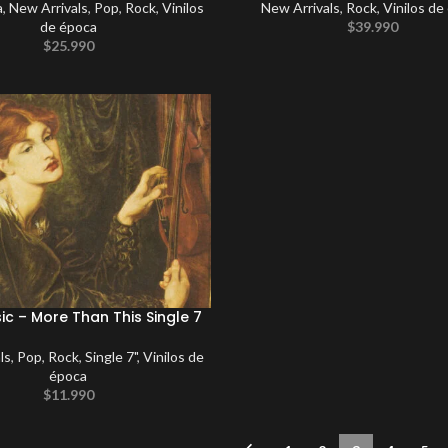
a
,
New Arrivals
,
Pop
,
Rock
,
Vinilos
New Arrivals
,
Rock
,
Vinilos de
de época
$
39.990
$
25.990
ic – More Than This Single 7
ls
,
Pop
,
Rock
,
Single 7"
,
Vinilos de
época
$
11.990