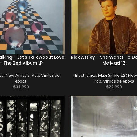
lking – Let’s Talk About Love
Rick Astley – She Wants To D
– The 2nd Album LP
Me Maxi 12
ca
,
New Arrivals
,
Pop
,
Vinilos de
Electrónica
,
Maxi Single 12"
,
New 
época
Pop
,
Vinilos de época
$
31.990
$
22.990