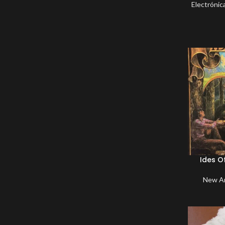
Electrónic
Ides O
New Ar