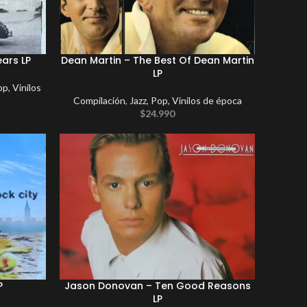
ars LP
Dean Martin – The Best Of Dean Martin
LP
op
,
Vinilos
Compilación
,
Jazz
,
Pop
,
Vinilos de época
$
24.990
P
Jason Donovan – Ten Good Reasons
LP