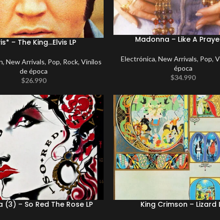
Madonna – Like A Praye
vis* – The King…Elvis LP
Electrónica
,
New Arrivals
,
Pop
,
V
n
,
New Arrivals
,
Pop
,
Rock
,
Vinilos
época
de época
$
34.990
$
26.990
a (3) – So Red The Rose LP
King Crimson – Lizard 