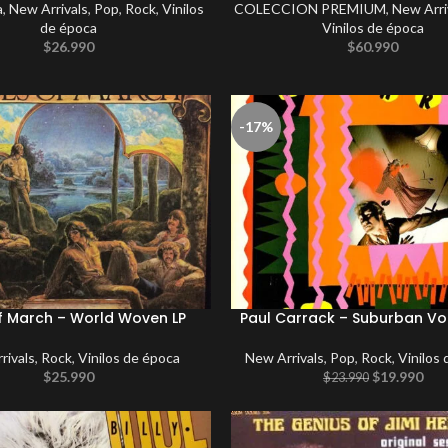
a
,
New Arrivals
,
Pop
,
Rock
,
Vinilos
COLECCION PREMIUM
,
New Arri
de época
Vinilos de época
$
26.990
$
60.990
-17%
f March – World Woven LP
Paul Carrack – Suburban V
rivals
,
Rock
,
Vinilos de época
New Arrivals
,
Pop
,
Rock
,
Vinilos
$
25.990
$
19.990
$
23.990