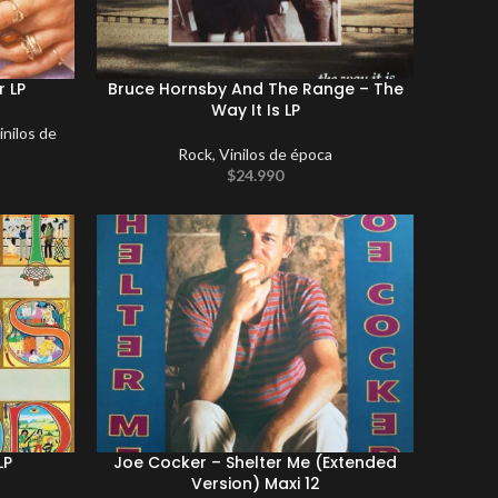
r LP
Bruce Hornsby And The Range – The
Way It Is LP
inilos de
Rock
,
Vinilos de época
$
24.990
LP
Joe Cocker – Shelter Me (Extended
Version) Maxi 12