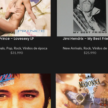
Prince – Lovesexy LP
Jimi Hendrix – My Best Fri
vals
,
Pop
,
Rock
,
Vinilos de época
New Arrivals
,
Rock
,
Vinilos de
$
31.990
$
25.990