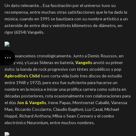
Un dato relevante… Esa fascinación por el universo tuvo su
recompensa, entre muchas otras satisfacciones que le ha dado la
música, cuando en 1995 se bautizara con su nombre artístico a un
asteroide de entre diez y veintitrés kilómetros de diámetro, en
rigor (6354) Vangelis.
Pero avancemos cronológicamente. Junto a Demis Roussos, en
bajo y voz, y Lucas Sideras en batería,
Vangelis
anotó su primer
éxito: la banda de rock progresivo con tintes sicodélicos y pop
Aphrodite’s Child
tuvo corta vida (solo tres discos de estudio
entre 1968 y 1972), pero eso fue suficiente para hacerse un
nombre en la música e iniciar una prolífica carrera como solista en
décadas posteriores, rota ocasionalmente con colaboraciones para
el dúo
Jon & Vangelis
, Irene Papas, Montserrat Caballé, Vanessa
Mae, Riccardo Cocciante, Claudio Baglioni, Luz Casal, Michael
Hoppé, Richard Anthony, Milva o Sean Connery y el combo
electrónico Neuronium, entre muchos nombres.