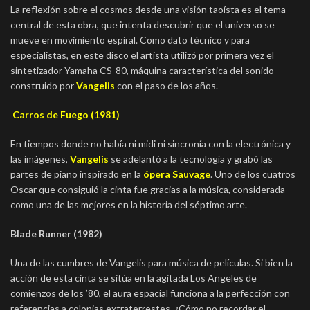
La reflexión sobre el cosmos desde una visión taoísta es el tema
central de esta obra, que intenta descubrir que el universo se
mueve en movimiento espiral. Como dato técnico y para
especialistas, en este disco el artista utilizó por primera vez el
sintetizador Yamaha CS-80, máquina característica del sonido
construido por
Vangelis
con el paso de los años.
Carros de Fuego (1981)
En tiempos donde no había ni midi ni sincronía con la electrónica y
las imágenes,
Vangelis
se adelantó a la tecnología y grabó las
partes de piano inspirado en la
ópera Sauvage
. Uno de los cuatros
Oscar que consiguió la cinta fue gracias a la música, considerada
como una de las mejores en la historia del séptimo arte.
Blade Runner (1982)
Una de las cumbres de Vangelis para música de películas. Si bien la
acción de esta cinta se sitúa en la agitada Los Angeles de
comienzos de los ’80, el aura espacial funciona a la perfección con
referencias a colonias extraterrestes. ¿Cómo no recordar el