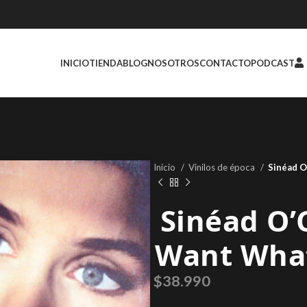
INICIO
TIENDA
BLOG
NOSOTROS
CONTACTO
PODCAST
Inicio
Vinilos de época
Sinéad O
Sinéad O’
Want What
$
38.990