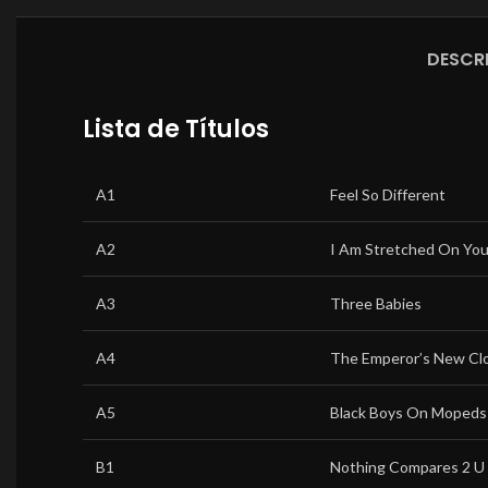
DESCR
Lista de Títulos
A1
Feel So Different
A2
I Am Stretched On You
A3
Three Babies
A4
The Emperor’s New Cl
A5
Black Boys On Mopeds
B1
Nothing Compares 2 U