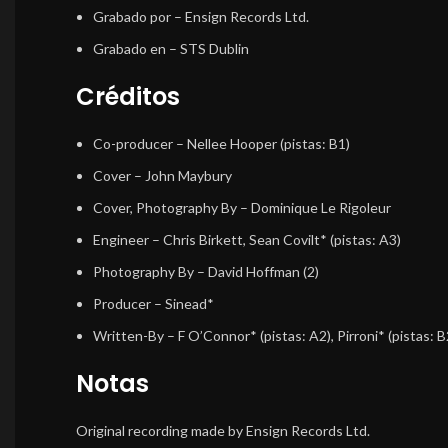
Grabado por
– Ensign Records Ltd.
Grabado en
– STS Dublin
Créditos
Co-producer
–
Nellee Hooper
(pistas: B1)
Cover
–
John Maybury
Cover, Photography By
–
Dominique Le Rigoleur
Engineer
–
Chris Birkett
,
Sean Covilt*
(pistas: A3)
Photography By
–
David Hoffman (2)
Producer
–
Sinead*
Written-By
–
F O’Connor*
(pistas: A2),
Pirroni*
(pistas: B
Notas
Original recording made by Ensign Records Ltd.