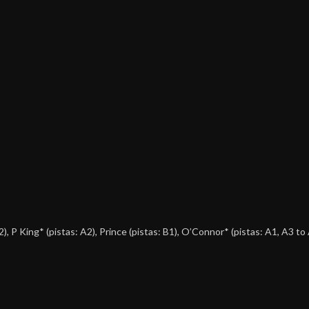
2),
P King*
(pistas: A2),
Prince
(pistas: B1),
O’Connor*
(pistas: A1, A3 to