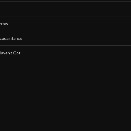
rrow
Acquaintance
Haven’t Got