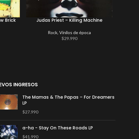
w Brick
Judas Priest ‎– Killing Machine
Ma
Rock
,
Vinilos de época
$
29.990
EVOS INGRESOS
The Mamas & The Papas – For Dreamers
LP
$
27.990
a-ha - Stay On These Roads LP
$
41.990