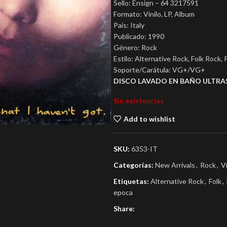
Sello: Ensign – 64 3217591
Formato: Vinilo, LP, Album
País: Italy
Publicado: 1990
Género: Rock
Estilo: Alternative Rock, Folk Rock,
Soporte/Carátula: VG+/VG+
DISCO LAVADO EN BAÑO ULTRA
Sin existencias
Add to wishlist
SKU:
6353-IT
Categorías:
New Arrivals
,
Rock
,
V
Etiquetas:
Alternative Rock
,
Folk
,
epoca
Share: