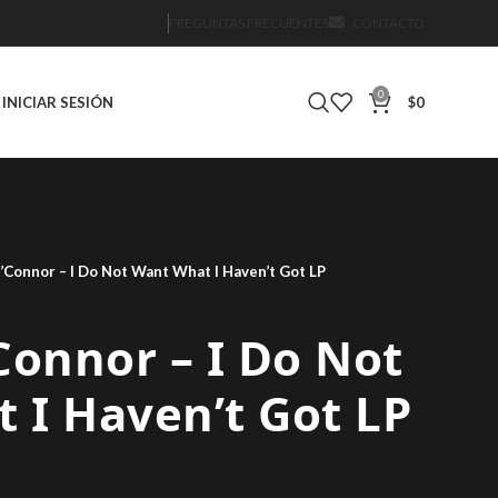
PREGUNTAS FRECUENTES
CONTACTO
0
INICIAR SESIÓN
$
0
’Connor – I Do Not Want What I Haven’t Got LP
Connor – I Do Not
 I Haven’t Got LP