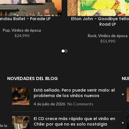
ndau Ballet ‎- Parade LP
Elton John ‎– Goodbye Yello
Road LP
Pop
,
Vinilos de época
$
24.990
Rock
,
Vinilos de época
$
51.990
NOVEDADES DEL BLOG
NU
Está sellado. Pero puede venir malo: el
problema de los vinilos nuevos
4 de julio de 2026
No Comments
El CD crece más rápido que el vinilo en
Chile: por qué no es solo nostalgia
de la