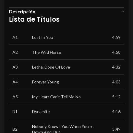
Descripción
Lista de Títulos
A1
Lost In You
4:59
A2
The Wild Horse
4:58
A3
Lethal Dose Of Love
4:32
A4
Forever Young
4:03
A5
My Heart Can’t Tell Me No
5:12
B1
Dynamite
4:16
Nobody Knows You When You’re
B2
3:49
Down And Out