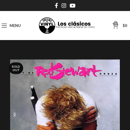
0
MENU
$
0
SOLD
OUT