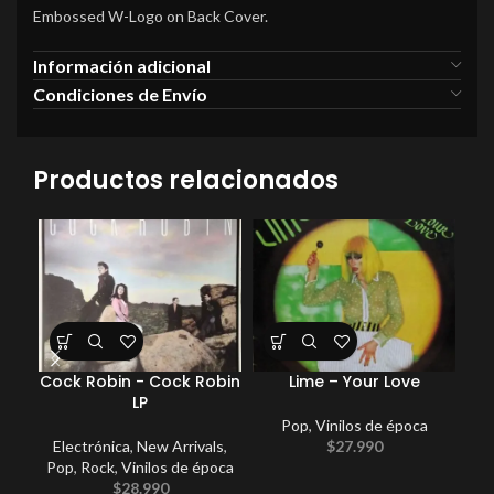
Embossed W-Logo on Back Cover.
Información adicional
Condiciones de Envío
Productos relacionados
Cock Robin ‎- Cock Robin
Lime – Your Love
LP
Pop
,
Vinilos de época
Electrónica
,
New Arrivals
,
$
27.990
Com
Pop
,
Rock
,
Vinilos de época
$
28.990