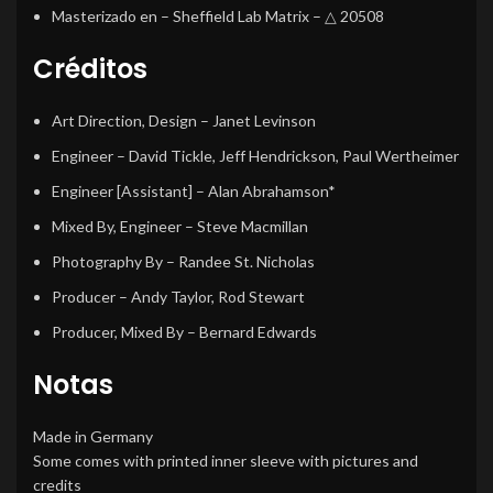
Masterizado en
– Sheffield Lab Matrix – △ 20508
Créditos
Art Direction, Design
–
Janet Levinson
Engineer
–
David Tickle
,
Jeff Hendrickson
,
Paul Wertheimer
Engineer [Assistant]
–
Alan Abrahamson*
Mixed By, Engineer
–
Steve Macmillan
Photography By
–
Randee St. Nicholas
Producer
–
Andy Taylor
,
Rod Stewart
Producer, Mixed By
–
Bernard Edwards
Notas
Made in Germany
Some comes with printed inner sleeve with pictures and
credits