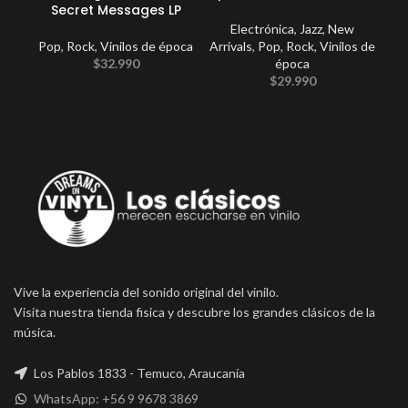
Secret Messages LP
Electrónica
,
Jazz
,
New
Pop
,
Rock
,
Vinilos de época
Arrivals
,
Pop
,
Rock
,
Vinilos de
E
$
32.990
época
Po
$
29.990
Vive la experiencia del sonido original del vinilo.
Visita nuestra tienda fisica y descubre los grandes clásicos de la
música.
Los Pablos 1833 - Temuco, Araucanía
WhatsApp: +56 9 9678 3869