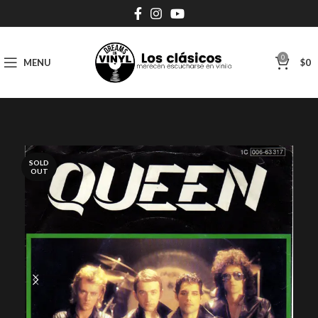
0
MENU
$
0
SOLD
OUT