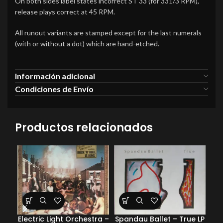
On both sides label states incorrect ST 33 (for 331/3 RPM),
release plays correct at 45 RPM.
All runout variants are stamped except for the last numerals
(with or without a dot) which are hand-etched.
Información adicional
Condiciones de Envío
Productos relacionados
Electric Light Orchestra –
Spandau Ballet – True LP
Coc