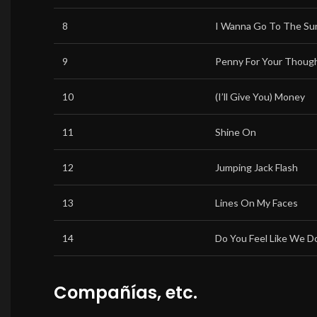
8
I Wanna Go To The Su
9
Penny For Your Thoug
10
(I’ll Give You) Money
11
Shine On
12
Jumping Jack Flash
13
Lines On My Faces
14
Do You Feel Like We D
Compañías, etc.