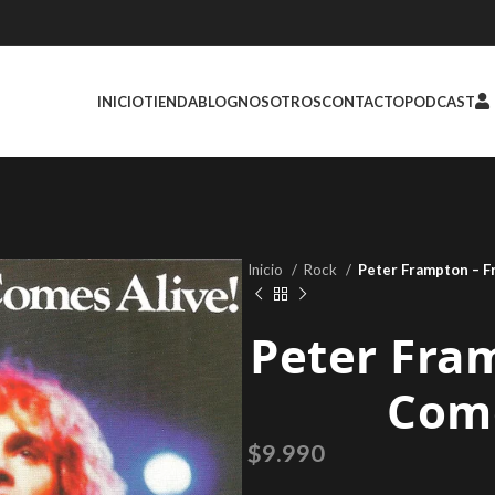
INICIO
TIENDA
BLOG
NOSOTROS
CONTACTO
PODCAST
Inicio
Rock
Peter Frampton – F
Peter Fra
Come
$
9.990