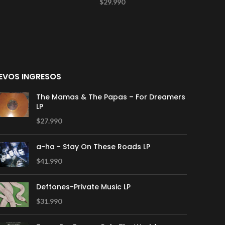
$
29.990
EVOS INGRESOS
The Mamas & The Papas – For Dreamers
LP
$
27.990
a-ha - Stay On These Roads LP
$
41.990
Deftones-Private Music LP
$
31.990