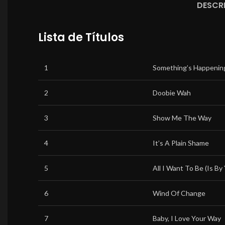
DESCR
Lista de Títulos
1
Something’s Happenin
2
Doobie Wah
3
Show Me The Way
4
It’s A Plain Shame
5
All I Want To Be (Is By
6
Wind Of Change
7
Baby, I Love Your Way