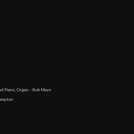
and Piano, Organ
–
Bob Mayo
rampton