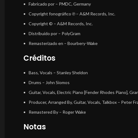
Fabricado por
– PMDC, Germany
Copyright fonográfico ℗
– A&M Records, Inc.
Copyright ©
– A&M Records, Inc.
Distribuido por
– PolyGram
Remasterizado en
– Bourbery-Wake
Créditos
Bass, Vocals
–
Stanley Sheldon
Drums
–
John Siomos
Guitar, Vocals, Electric Piano [Fender Rhodes Piano], Gr
Producer, Arranged By, Guitar, Vocals, Talkbox
–
Peter F
Remastered By
–
Roger Wake
Notas