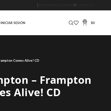
PREGUNTAS FRECUENTES
CONTACTO
0
INICIAR SESIÓN
$
0
rampton Comes Alive! CD
mpton – Frampton
s Alive! CD