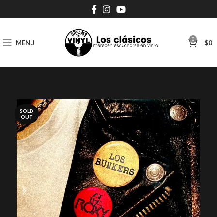
0
MENU
$
0
SOLD
OUT