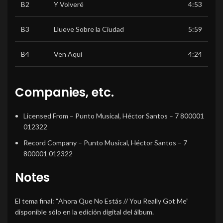
B2
Y Volveré
4:53
B3
Llueve Sobre la Ciudad
5:59
B4
Ven Aqui
4:24
Companies, etc.
Licensed From
– Punto Musical, Héctor Santos – 7 800001
012322
Record Company
– Punto Musical, Héctor Santos – 7
800001 012322
Notes
El tema final: “Ahora Que No Estás // You Really Got Me”
disponible sólo en la edición digital del álbum.