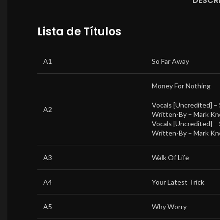
DESCR
Lista de Títulos
A1
So Far Away
Money For Nothing
Vocals [Uncredited] –
A2
Written-By –
Mark Kn
Vocals [Uncredited] –
Written-By –
Mark Kn
A3
Walk Of Life
A4
Your Latest Trick
A5
Why Worry