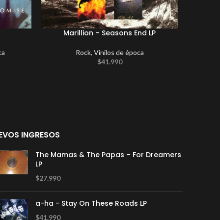
Marillion – Seasons End LP
ca
Rock
,
Vinilos de época
New A
$
41.990
EVOS INGRESOS
The Mamas & The Papas – For Dreamers
LP
$
27.990
a-ha - Stay On These Roads LP
$
41.990