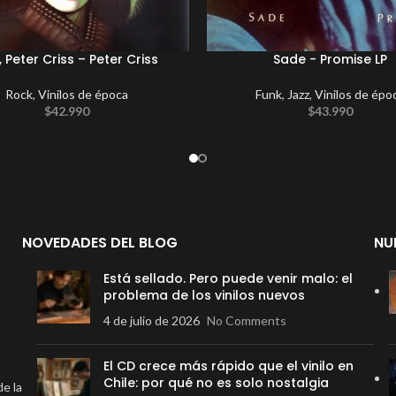
, Peter Criss – Peter Criss
Sade ‎- Promise LP
Rock
,
Vinilos de época
Funk
,
Jazz
,
Vinilos de épo
$
42.990
$
43.990
NOVEDADES DEL BLOG
NU
Está sellado. Pero puede venir malo: el
problema de los vinilos nuevos
4 de julio de 2026
No Comments
El CD crece más rápido que el vinilo en
Chile: por qué no es solo nostalgia
de la