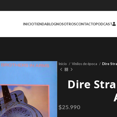
INICIO
TIENDA
BLOG
NOSOTROS
CONTACTO
PODCAST
Inicio
Vinilos de época
Dire Stra
Dire Stra
$
25.990