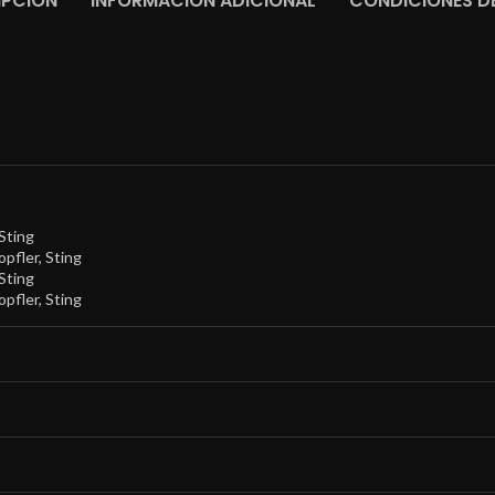
IPCIÓN
INFORMACIÓN ADICIONAL
CONDICIONES DE
Sting
opfler
,
Sting
Sting
opfler
,
Sting