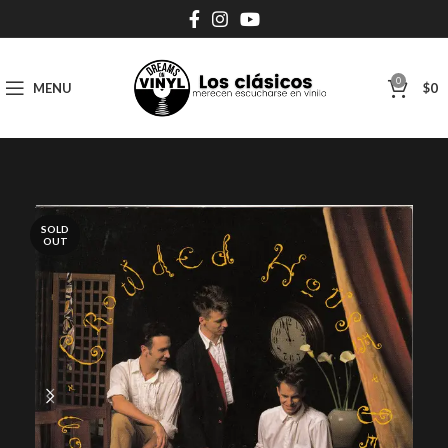
0
MENU
$
0
SOLD
OUT