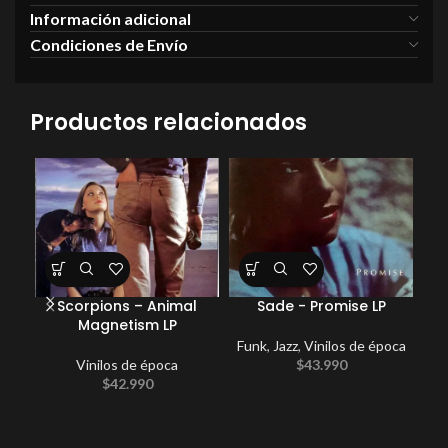
Información adicional
Condiciones de Envío
Productos relacionados
Scorpions – Animal
Sade ‎- Promise LP
Ge
Magnetism LP
Wit
Funk
,
Jazz
,
Vinilos de época
Vinilos de época
$
43.990
New
$
42.990