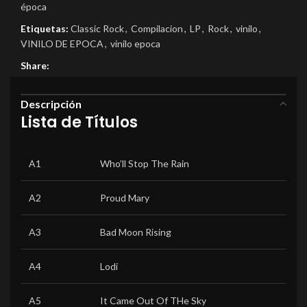
época
Etiquetas:
Classic Rock
,
Compilacion
,
LP
,
Rock
,
vinilo
,
VINILO DE EPOCA
,
vinilo epoca
Share:
Descripción
Lista de Títulos
A1
Who’ll Stop The Rain
A2
Proud Mary
A3
Bad Moon Rising
A4
Lodi
A5
It Came Out Of THe Sky