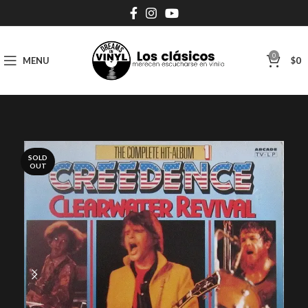
0
MENU
$
0
SOLD
OUT