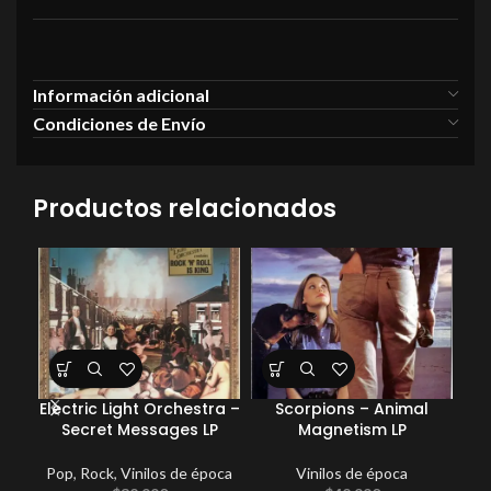
Información adicional
Condiciones de Envío
Productos relacionados
Electric Light Orchestra –
Scorpions – Animal
Secret Messages LP
Magnetism LP
Pop
,
Rock
,
Vinilos de época
Vinilos de época
Com