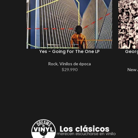
Yes ‎- Going For The One LP
Georg
Rock
,
Vinilos de época
$
29.990
New A