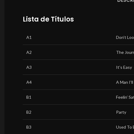
DESCR
Lista de Títulos
A1
Don’t Loo
A2
The Jour
A3
It’s Easy
A4
A Man I’l
B1
Feelin’ Sa
B2
Party
B3
Used To 