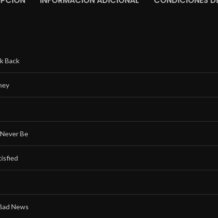
IPCIÓN
INFORMACIÓN ADICIONAL
CONDICIONES DE
k Back
ney
l Never Be
tisfied
Bad News