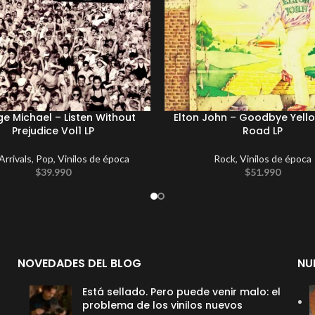
e Michael – Listen Without
Elton John ‎– Goodbye Yello
Prejudice Vol1 LP
Road LP
rrivals
,
Pop
,
Vinilos de época
Rock
,
Vinilos de época
$
39.990
$
51.990
NOVEDADES DEL BLOG
NU
Está sellado. Pero puede venir malo: el
problema de los vinilos nuevos