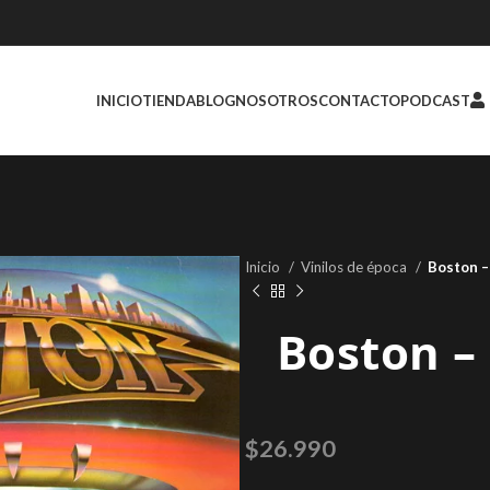
INICIO
TIENDA
BLOG
NOSOTROS
CONTACTO
PODCAST
Inicio
Vinilos de época
Boston –
Boston –
$
26.990