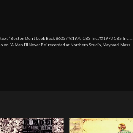
he text “Boston Don’t Look Back 86057″℗1978 CBS Inc./©1978 CBS Inc. 
 on “A Man I’ll Never Be” recorded at Northern Studio, Maynard, Mass.