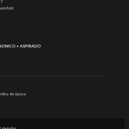
57
Gatefold
SONICO + ASPIRADO
inilos de época