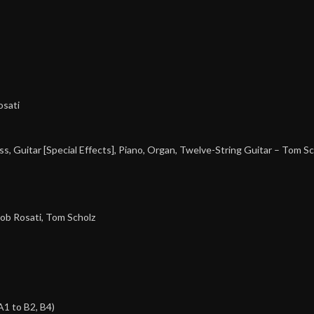
osati
ss, Guitar [Special Effects], Piano, Organ, Twelve-String Guitar
–
Tom Sc
ob Rosati
,
Tom Scholz
A1 to B2, B4)