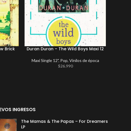
w Brick
Duran Duran – The Wild Boys Maxi 12
Sou
Maxi Single 12"
,
Pop
,
Vinilos de época
$
26.990
EVOS INGRESOS
The Mamas & The Papas – For Dreamers
LP