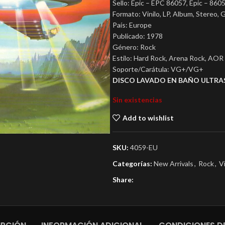
Sello: Epic – EPC 86057, Epic – 860
Formato: Vinilo, LP, Album, Stereo, 
País: Europe
Publicado: 1978
Género: Rock
Estilo: Hard Rock, Arena Rock, AOR
Soporte/Carátula: VG+/VG+
DISCO LAVADO EN BAÑO ULTRA
Sin existencias
Add to wishlist
SKU:
4059-EU
Categorías:
New Arrivals
,
Rock
,
V
Share: