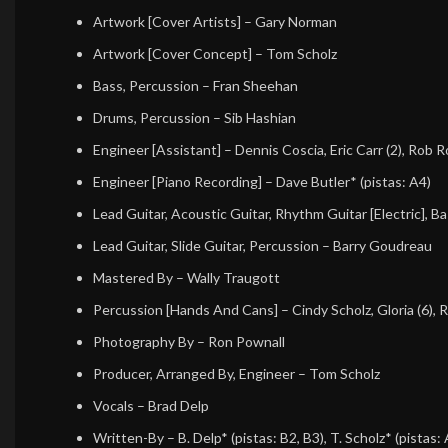
Artwork [Cover Artists]
–
Gary Norman
Artwork [Cover Concept]
–
Tom Scholz
Bass, Percussion
–
Fran Sheehan
Drums, Percussion
–
Sib Hashian
Engineer [Assistant]
–
Dennis Coscia
,
Eric Carr (2)
,
Rob R
Engineer [Piano Recording]
–
Dave Butler*
(pistas: A4)
Lead Guitar, Acoustic Guitar, Rhythm Guitar [Electric], Ba
Lead Guitar, Slide Guitar, Percussion
–
Barry Goudreau
Mastered By
–
Wally Traugott
Percussion [Hands And Cans]
–
Cindy Scholz
,
Gloria (6)
,
R
Photography By
–
Ron Pownall
Producer, Arranged By, Engineer
–
Tom Scholz
Vocals
–
Brad Delp
Written-By
–
B. Delp*
(pistas: B2, B3),
T. Scholz*
(pistas: 