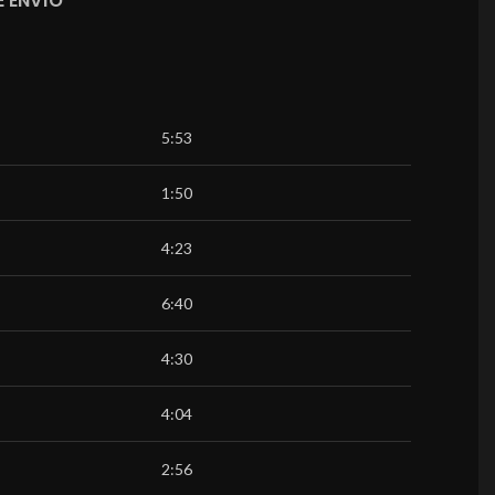
 ENVÍO
5:53
1:50
4:23
6:40
4:30
4:04
2:56