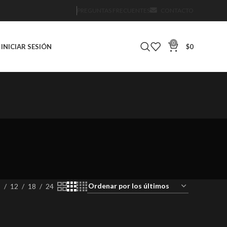
PREGUNTAS FRECUENTES
CONTACTO
0
INICIAR SESIÓN
$
0
IÓN
DVD
DVD 2ND HAND
DVD NUEVO SELLADO
0 Products
1 Product
0 Products
9
12
18
24
PRE-VENTA
REEDICIÓN
ROCK
ROCK & ROLL
oducts
0 Products
10 Products
213 Products
6 Products
 NUEVOS
cts