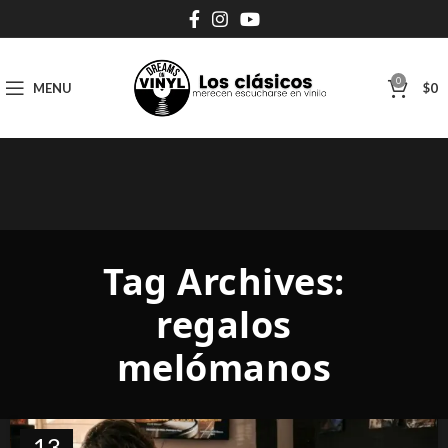
0
MENU
$
0
Tag Archives:
regalos
melómanos
13