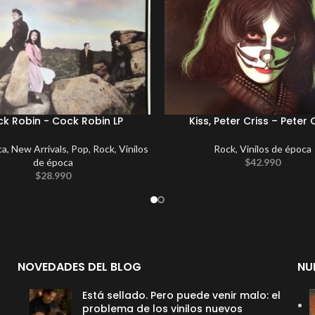
k Robin ‎- Cock Robin LP
Kiss, Peter Criss – Peter 
ca
,
New Arrivals
,
Pop
,
Rock
,
Vinilos
Rock
,
Vinilos de época
de época
$
42.990
$
28.990
NOVEDADES DEL BLOG
NU
Está sellado. Pero puede venir malo: el
problema de los vinilos nuevos