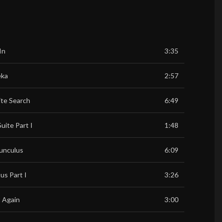
 In
3:35
eka
2:57
ite Search
6:49
Suite Part I
1:48
unculus
6:09
us Part I
3:26
t Again
3:00