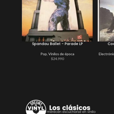
Spandau Ballet ‎- Parade LP
Coc
Pop
,
Vinilos de época
Electróni
$
24.990