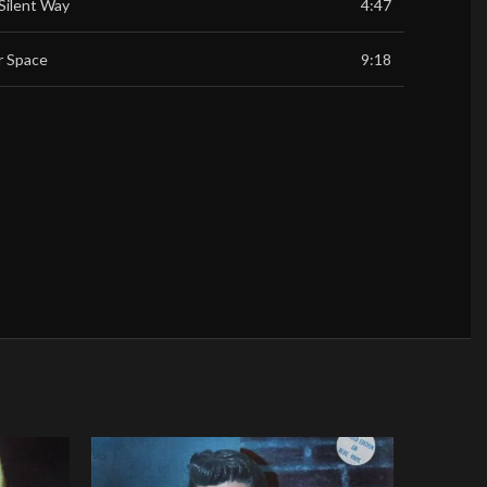
 Silent Way
4:47
r Space
9:18