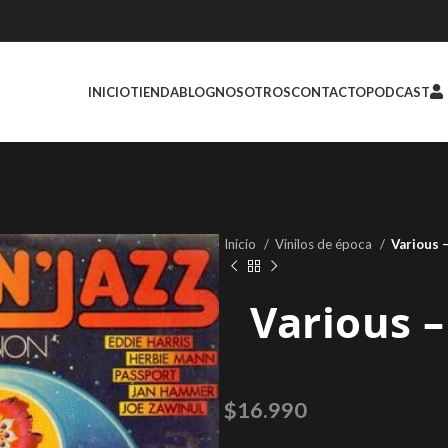
INICIO
TIENDA
BLOG
NOSOTROS
CONTACTO
PODCAST
Inicio
Vinilos de época
Various ‎
Various ‎–
$
16.990