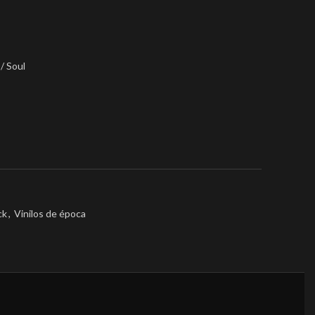
/ Soul
ck
,
Vinilos de época