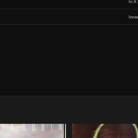
In A
Inne