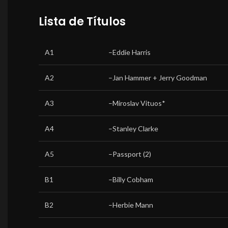
Lista de Títulos
A1
–
Eddie Harris
A2
–
Jan Hammer + Jerry Goodman
A3
–
Miroslav Vituos*
A4
–
Stanley Clarke
A5
–
Passport (2)
B1
–
Billy Cobham
B2
–
Herbie Mann