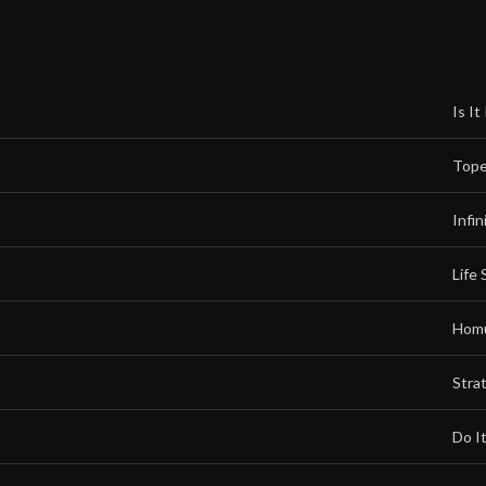
Is It
Top
Infin
Life 
Hom
Strat
Do I