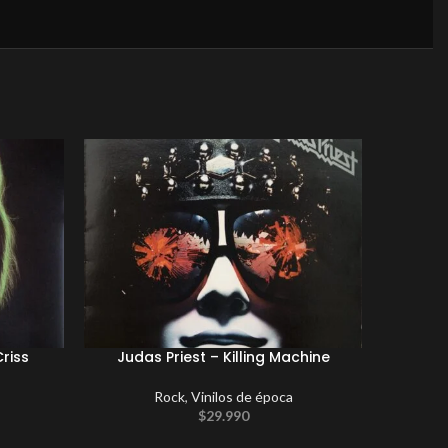
Criss
Judas Priest ‎– Killing Machine
Rock
,
Vinilos de época
New A
$
29.990