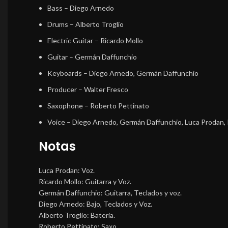
Bass
–
Diego Arnedo
Drums
–
Alberto Troglio
Electric Guitar
–
Ricardo Mollo
Guitar
–
Germán Daffunchio
Keyboards
–
Diego Arnedo
,
Germán Daffunchio
Producer
–
Walter Fresco
Saxophone
–
Roberto Pettinato
Voice
–
Diego Arnedo
,
Germán Daffunchio
,
Luca Prodan
,
Notas
Luca Prodan: Voz.
Ricardo Mollo: Guitarra y Voz.
Germán Daffunchio: Guitarra, Teclados y voz.
Diego Arnedo: Bajo, Teclados y Voz.
Alberto Troglio: Bateria.
Roberto Pettinato: Saxo.