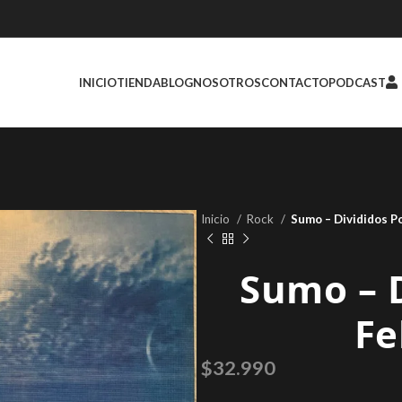
INICIO
TIENDA
BLOG
NOSOTROS
CONTACTO
PODCAST
Inicio
Rock
Sumo – Divididos Po
Sumo – D
Fe
$
32.990