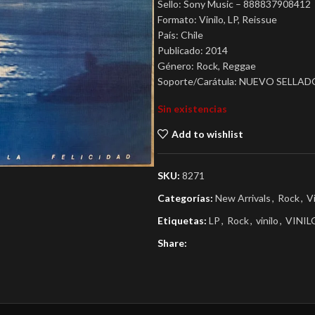
Sello: Sony Music – 888837908412
Formato: Vinilo, LP, Reissue
País: Chile
Publicado: 2014
Género: Rock, Reggae
Soporte/Carátula: NUEVO SELLAD
Sin existencias
Add to wishlist
SKU:
8271
Categorías:
New Arrivals
,
Rock
,
V
Etiquetas:
LP
,
Rock
,
vinilo
,
VINI
Share: