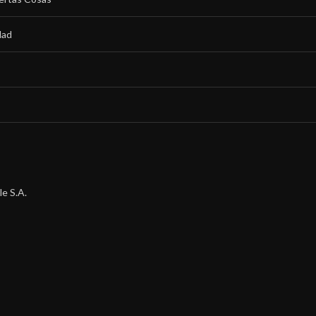
dad
e S.A.