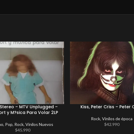
Stereo – MTV Unplugged –
Kiss, Peter Criss – Peter 
rt y M?sica Para Volar 2LP
Rock
,
Vinilos de época
no
,
Pop
,
Rock
,
Vinilos Nuevos
$
42.990
$
45.990