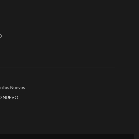
O
inilos Nuevos
LO NUEVO