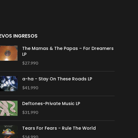
EVOS INGRESOS
The Mamas & The Papas – For Dreamers
LP
$
27.990
a-ha - Stay On These Roads LP
$
41.990
Deftones-Private Music LP
$
31.990
Tears For Fears - Rule The World
$
14.990