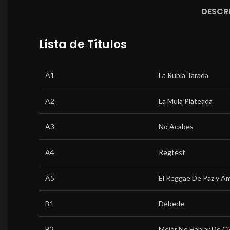
DESCR
Lista de Títulos
A1
La Rubia Tarada
A2
La Mula Plateada
A3
No Acabes
A4
Regtest
A5
El Reggae De Paz y A
B1
Debede
B2
Mejor No Hablar De C