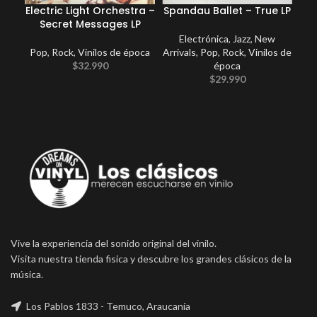
Electric Light Orchestra –
Spandau Ballet – True LP
Coc
Secret Messages LP
Electrónica
,
Jazz
,
New
Pop
,
Rock
,
Vinilos de época
Arrivals
,
Pop
,
Rock
,
Vinilos de
E
$
32.990
época
Po
$
29.990
Vive la experiencia del sonido original del vinilo.
Visita nuestra tienda fisica y descubre los grandes clásicos de la
música.
Los Pablos 1833 - Temuco, Araucanía