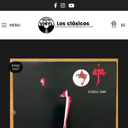
0
MENU
$
0
SOLD
OUT