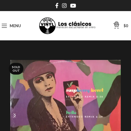
0
MENU
$
0
SOLD
OUT