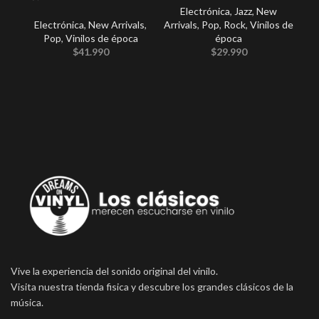
Electrónica
,
Jazz
,
New
Or
Electrónica
,
New Arrivals
,
Arrivals
,
Pop
,
Rock
,
Vinilos de
Pop
,
Vinilos de época
época
$
41.990
$
29.990
E
Po
Vive la experiencia del sonido original del vinilo.
Visita nuestra tienda fisica y descubre los grandes clásicos de la
música.