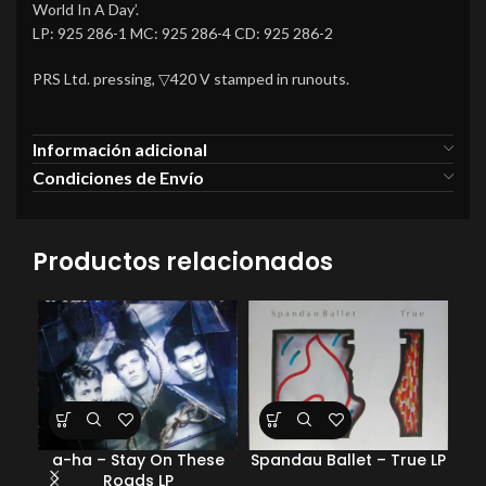
World In A Day’.
LP: 925 286-1 MC: 925 286-4 CD: 925 286-2
PRS Ltd. pressing, ▽420 V stamped in runouts.
Información adicional
Condiciones de Envío
Productos relacionados
a-ha – Stay On These
Spandau Ballet – True LP
Ele
Roads LP
O