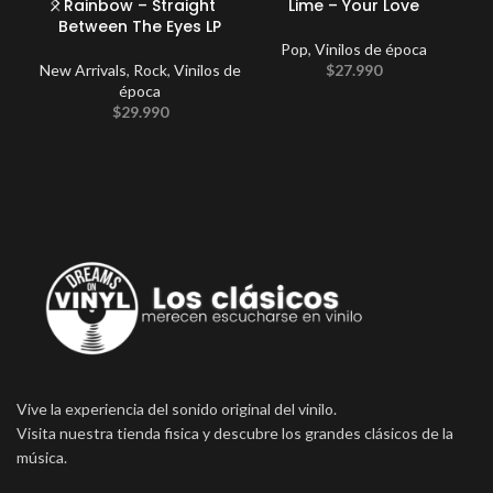
Rainbow – Straight
Lime – Your Love
Ge
Between The Eyes LP
Wit
Pop
,
Vinilos de época
New Arrivals
,
Rock
,
Vinilos de
$
27.990
New
época
$
29.990
Vive la experiencia del sonido original del vinilo.
Visita nuestra tienda fisica y descubre los grandes clásicos de la
música.