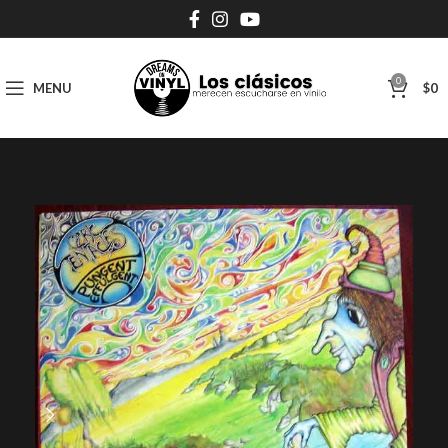
0
MENU
$
0