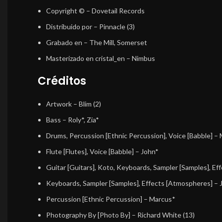
Copyright ©
– Dovetail Records
Distribuido por
– Pinnacle (3)
Grabado en
– The Mill, Somerset
Masterizado en cristal_en
– Nimbus
Créditos
Artwork
–
Blim (2)
Bass
–
Roly*
,
Zia*
Drums, Percussion [Ethnic Percussion], Voice [Babble]
–
Flute [Flutes], Voice [Babble]
–
John*
Guitar [Guitars], Koto, Keyboards, Sampler [Samples], E
Keyboards, Sampler [Samples], Effects [Atmospheres]
–
Percussion [Ethnic Percussion]
–
Marcus*
Photography By [Photo By]
–
Richard White (13)