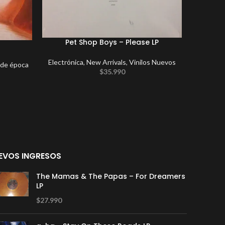
Pet Shop Boys – Please LP
Electrónica
,
New Arrivals
,
Vinilos Nuevos
Electrón
 de época
$
35.990
EVOS INGRESOS
The Mamas & The Papas – For Dreamers
LP
$
27.990