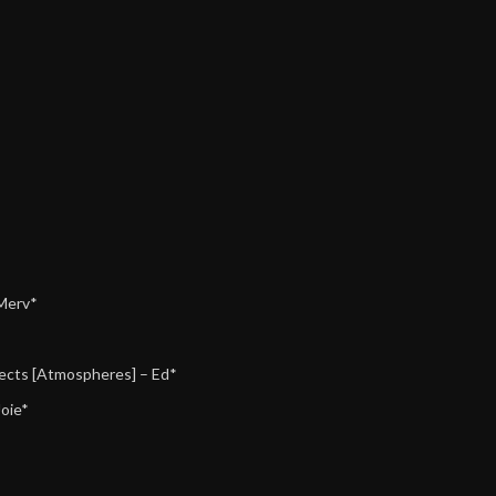
Merv*
ffects [Atmospheres]
–
Ed*
Joie*