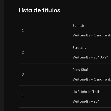
Lista de títulos
Sunhair
1
Written-By –
Ozric Tent
Stretchy
2
Written-By –
Ed*
,
Joie*
Feng Shui
3
Written-By –
Ozric Tent
Half Light In Thillai
4
Written-By –
Ed*