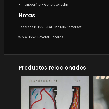
Tambourine
–
Generator John
Notas
Recorded in 1992-3 at The Mill, Somerset.
℗ & © 1993 Dovetail Records
Productos relacionados