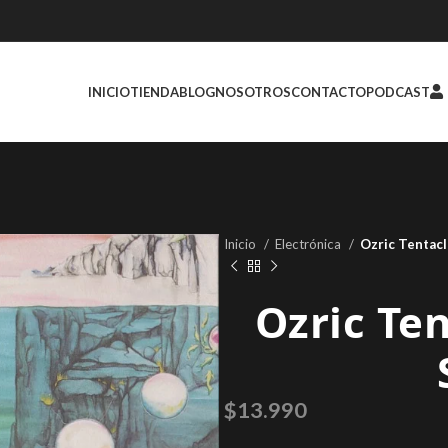
INICIO
TIENDA
BLOG
NOSOTROS
CONTACTO
PODCAST
Inicio
Electrónica
Ozric Tentacl
Ozric Ten
$
13.990