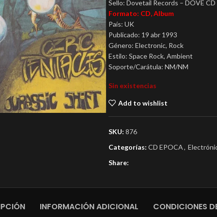
Sello: Dovetail Records – DOVE CD
Formato: CD, Album
País: UK
Publicado: 19 abr 1993
Género: Electronic, Rock
Estilo: Space Rock, Ambient
Soporte/Carátula: NM/NM
Sin existencias
Add to wishlist
SKU:
876
Categorías:
CD EPOCA
,
Electróni
Share:
IPCIÓN
INFORMACIÓN ADICIONAL
CONDICIONES DE