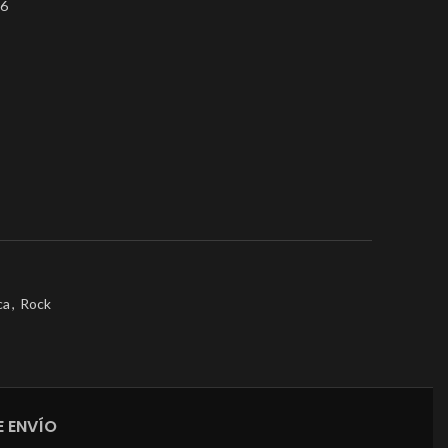
 6
ca
,
Rock
 ENVÍO