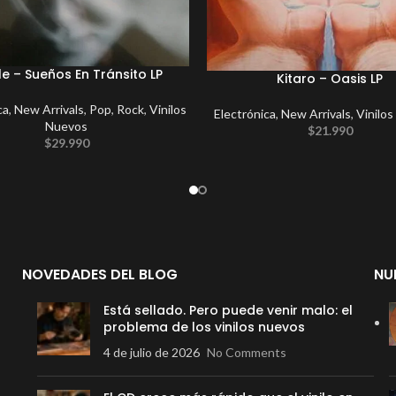
le – Sueños En Tránsito LP
Kitaro – Oasis LP
ca
,
New Arrivals
,
Pop
,
Rock
,
Vinilos
Electrónica
,
New Arrivals
,
Vinilos
Nuevos
$
21.990
$
29.990
NOVEDADES DEL BLOG
NU
Está sellado. Pero puede venir malo: el
problema de los vinilos nuevos
4 de julio de 2026
No Comments