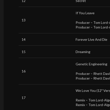
12
Secret
If You Leave
13
Producer –
Tom Lord-
Producer –
Tom Lord-
14
Forever Live And Die
15
Dreaming
Genetic Engineering
16
Producer –
Rhett Dav
Producer –
Rhett Dav
We Love You (12″ Vers
17
Remix –
Tom Lord-Alg
Remix –
Tom Lord-Alg