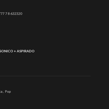
0777 7 8 632320
SONICO + ASPIRADO
ca
,
Pop