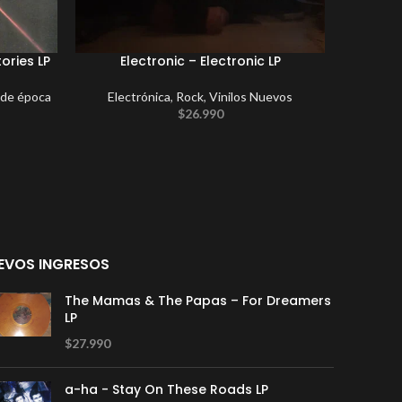
ories LP
Electronic – Electronic LP
Toni
 de época
Electrónica
,
Rock
,
Vinilos Nuevos
Electrón
$
26.990
EVOS INGRESOS
The Mamas & The Papas – For Dreamers
LP
$
27.990
a-ha - Stay On These Roads LP