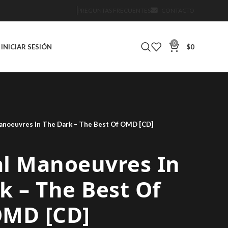
PREGUNTAS FRECUENTES
CONTACTO
0
INICIAR SESIÓN
$
0
anoeuvres In The Dark – The Best Of OMD [CD]
al Manoeuvres In
k – The Best Of
MD [CD]