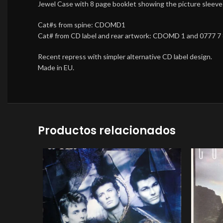
Jewel Case with 8 page booklet showing the picture sleeves 
Cat#s from spine: CDOMD1
Cat# from CD label and rear artwork: CDOMD 1 and 0777 7
Recent repress with simpler alternative CD label design.
Made in EU.
Productos relacionados