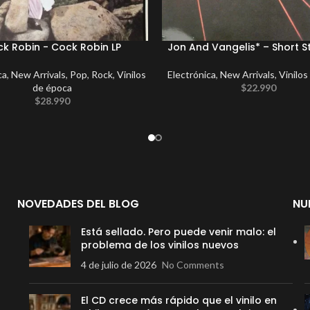
k Robin ‎- Cock Robin LP
Jon And Vangelis* – Short St
ca
,
New Arrivals
,
Pop
,
Rock
,
Vinilos
Electrónica
,
New Arrivals
,
Vinilos
de época
$
22.990
$
28.990
NOVEDADES DEL BLOG
NU
Está sellado. Pero puede venir malo: el
problema de los vinilos nuevos
4 de julio de 2026
No Comments
El CD crece más rápido que el vinilo en