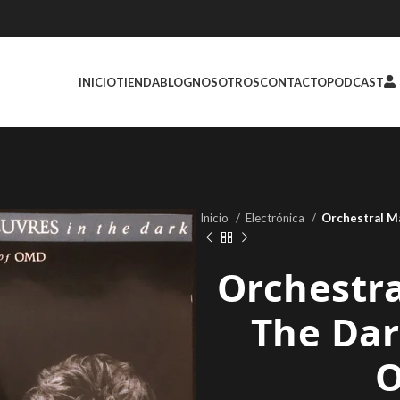
INICIO
TIENDA
BLOG
NOSOTROS
CONTACTO
PODCAST
Inicio
Electrónica
Orchestral M
Orchestr
The Dar
O