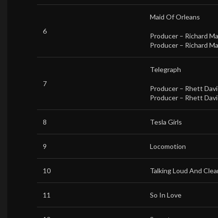
Maid Of Orleans
6
Producer –
Richard M
Producer –
Richard M
Telegraph
7
Producer –
Rhett Dav
Producer –
Rhett Dav
8
Tesla Girls
9
Locomotion
10
Talking Loud And Clea
11
So In Love