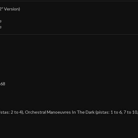
″ Version)
e
e
168
istas: 2 to 4),
Orchestral Manoeuvres In The Dark
(pistas: 1 to 6, 7 to 10,