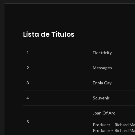
Lista de Títulos
1
Electricity
2
Messages
3
Enola Gay
4
Souvenir
Joan Of Arc
5
Producer –
Richard M
Producer –
Richard M