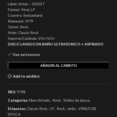
Label: Astan – 201017
Format: Vinyl, LP
Country: Switzerland
Released: 1979
Genre: Rock
Style: Classic Rock
Soporte/Carátula: VG+/VG+
DISCO LAVADO EN BAÑO ULTRASONICO + ASPIRADO
Hay existencias
AÑADIR AL CARRITO
Add to wishlist
SKU:
9798
Categorías:
New Arrivals
,
Rock
,
Vinilos de época
Etiquetas:
Classic Rock
,
LP
,
Rock
,
vinilo
,
VINILO DE
EPOCA