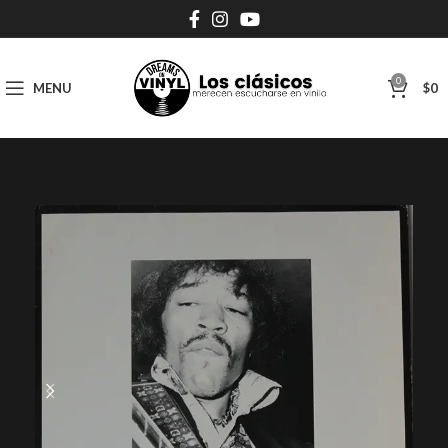
0
MENU
$
0