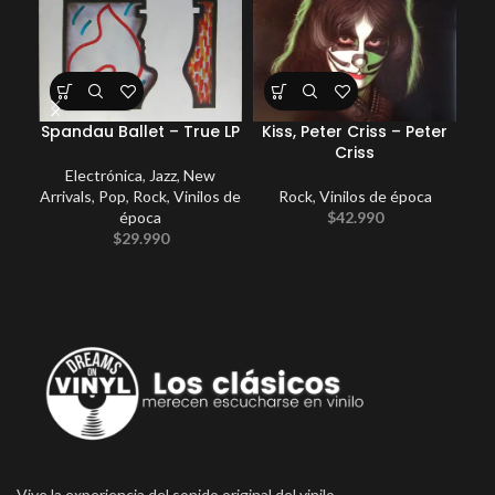
Spandau Ballet – True LP
Kiss, Peter Criss – Peter
E
Criss
Electrónica
,
Jazz
,
New
Arrivals
,
Pop
,
Rock
,
Vinilos de
Rock
,
Vinilos de época
época
$
42.990
$
29.990
Vive la experiencia del sonido original del vinilo.