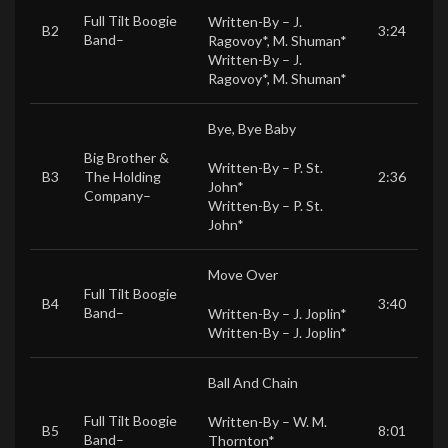
Full Tilt Boogie
Written-By –
J.
B2
3:24
Band
–
Ragovoy*
,
M. Shuman*
Written-By –
J.
Ragovoy*
,
M. Shuman*
Bye, Bye Baby
Big Brother &
Written-By –
P. St.
B3
The Holding
2:36
John*
Company
–
Written-By –
P. St.
John*
Move Over
Full Tilt Boogie
B4
3:40
Band
–
Written-By –
J. Joplin*
Written-By –
J. Joplin*
Ball And Chain
Full Tilt Boogie
Written-By –
W. M.
B5
8:01
Band
–
Thornton*