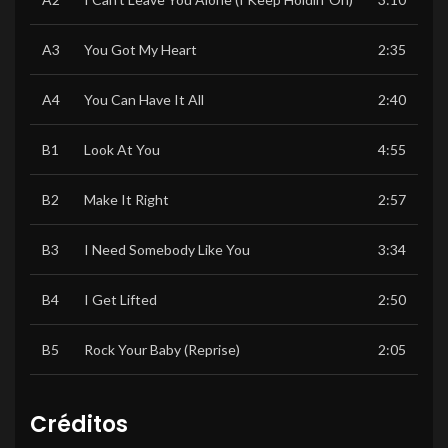
A3
You Got My Heart
2:35
A4
You Can Have It All
2:40
B1
Look At You
4:55
B2
Make It Right
2:57
B3
I Need Somebody Like You
3:34
B4
I Get Lifted
2:50
B5
Rock Your Baby (Reprise)
2:05
Créditos