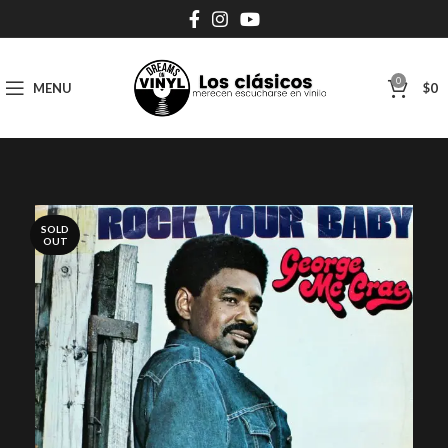
0
MENU
$
0
SOLD
OUT