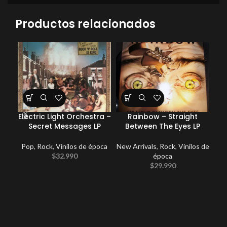
Productos relacionados
Electric Light Orchestra –
Rainbow – Straight
Ge
Secret Messages LP
Between The Eyes LP
Wit
Pop
,
Rock
,
Vinilos de época
New Arrivals
,
Rock
,
Vinilos de
New
$
32.990
época
$
29.990