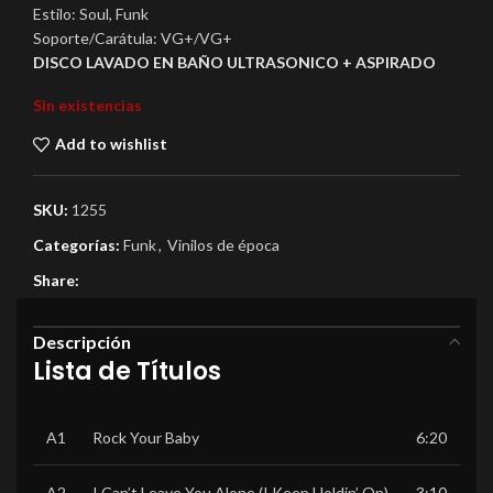
Estilo: Soul, Funk
Soporte/Carátula: VG+/VG+
DISCO LAVADO EN BAÑO ULTRASONICO + ASPIRADO
Sin existencias
Add to wishlist
SKU:
1255
Categorías:
Funk
,
Vinilos de época
Share:
Descripción
Lista de Títulos
A1
Rock Your Baby
6:20
A2
I Can’t Leave You Alone (I Keep Holdin’ On)
3:10