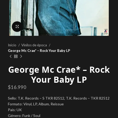
Click to enlarge
Inicio
Vinilos de época
George Mc Crae* – Rock Your Baby LP
George Mc Crae* – Rock
Your Baby LP
$
16.990
Sello: T.K. Records ‎– S TKR 82512, T.K. Records ‎– TKR 82512
Formato: Vinyl, LP, Album, Reissue
País: UK
Género: Funk / Soul