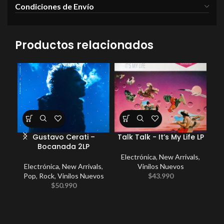
Condiciones de Envío
Productos relacionados
Gustavo Cerati –
Talk Talk ‎- It’s My Life LP
Spa
Bocanada 2LP
Electrónica
,
New Arrivals
,
Electrónica
,
New Arrivals
,
Vinilos Nuevos
Arri
Pop
,
Rock
,
Vinilos Nuevos
$
43.990
$
50.990