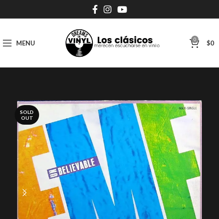
0
MENU
$
0
SOLD
OUT